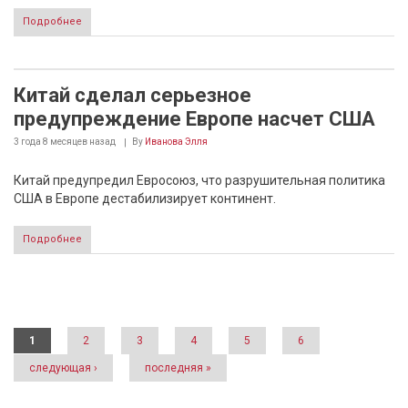
Подробнее
Китай сделал серьезное
предупреждение Европе насчет США
3 года 8 месяцев
назад
By
Иванова Элля
Китай предупредил Евросоюз, что разрушительная политика
США в Европе дестабилизирует континент.
Подробнее
Страницы
1
2
3
4
5
6
следующая ›
последняя »