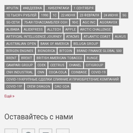
#PUTIN
#АВДЕЕВКА
. КИБЕРАТАКИ
1 СЕНТЯБРЯ
10 ТЫСЯЧ РУБЛЕЙ
1990
1С
22 ИЮНЯ
23 ФЕВРАЛЯ
24 ИЮНЯ
5G
5G-СЕТИ
75-АЯ ГЕНАССАМБЛЕЯ ООН
90-Е
AGC INC
AGORAVOX
ALIBABA
ALIEXPRESS
ALLTECH
APPLE
ARCTIC CHALLENGE
ARTIFICIAL INTELLIGENCE JOURNEY
ATACMS
ATLANTIC COAST
AUKUS
AUSTRALIAN OPEN
BANK OF AMERICA
BELUGA GROUP
BERGEN ENGINES
BIONORICA
BITCOIN
BRAND FINANCE GLOBAL 500
BRENT
BREXIT
BRITISH AMERICAN TOBACCO
BUNGE
CAMPARI GROUP
CDEK
CEETRUS
CHANEL
CITIGROUP
CNH INDUSTRIAL
CNN
COCA-COLA
COINBASE
COVID-19
COVID-19 КРУПНЫЕ СДЕЛКИ СЛИЯНИЕ И ПРИОБРЕТЕНИЕ КОМПАНИЙ
COVID-19?
CREW DRAGON
DAO GDA
Ещё
Оставайтесь с нами