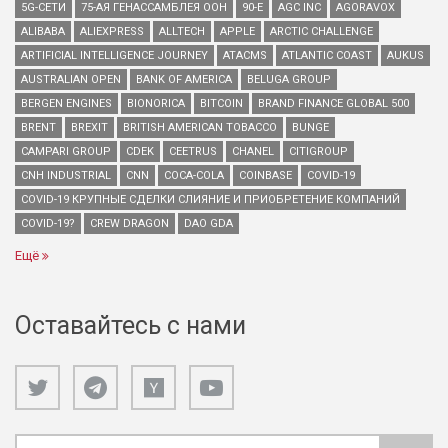
5G-СЕТИ
75-АЯ ГЕНАССАМБЛЕЯ ООН
90-Е
AGC INC
AGORAVOX
ALIBABA
ALIEXPRESS
ALLTECH
APPLE
ARCTIC CHALLENGE
ARTIFICIAL INTELLIGENCE JOURNEY
ATACMS
ATLANTIC COAST
AUKUS
AUSTRALIAN OPEN
BANK OF AMERICA
BELUGA GROUP
BERGEN ENGINES
BIONORICA
BITCOIN
BRAND FINANCE GLOBAL 500
BRENT
BREXIT
BRITISH AMERICAN TOBACCO
BUNGE
CAMPARI GROUP
CDEK
CEETRUS
CHANEL
CITIGROUP
CNH INDUSTRIAL
CNN
COCA-COLA
COINBASE
COVID-19
COVID-19 КРУПНЫЕ СДЕЛКИ СЛИЯНИЕ И ПРИОБРЕТЕНИЕ КОМПАНИЙ
COVID-19?
CREW DRAGON
DAO GDA
Ещё
Оставайтесь с нами