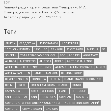
2014
Главный редактор и учредитель Федоренко М.А.
Email редакции: m.a.fedorenko@gmail.com.
Телефон редакции: +79859909990
Теги
#PUTIN
#АВДЕЕВКА
. КИБЕРАТАКИ
1 СЕНТЯБРЯ
10 ТЫСЯЧ РУБЛЕЙ
1990
1С
22 ИЮНЯ
23 ФЕВРАЛЯ
24 ИЮНЯ
5G
5G-СЕТИ
75-АЯ ГЕНАССАМБЛЕЯ ООН
90-Е
AGC INC
AGORAVOX
ALIBABA
ALIEXPRESS
ALLTECH
APPLE
ARCTIC CHALLENGE
ARTIFICIAL INTELLIGENCE JOURNEY
ATACMS
ATLANTIC COAST
AUKUS
AUSTRALIAN OPEN
BANK OF AMERICA
BELUGA GROUP
BERGEN ENGINES
BIONORICA
BITCOIN
BRAND FINANCE GLOBAL 500
BRENT
BREXIT
BRITISH AMERICAN TOBACCO
BUNGE
CAMPARI GROUP
CDEK
CEETRUS
CHANEL
CITIGROUP
CNH INDUSTRIAL
CNN
COCA-COLA
COINBASE
COVID-19
COVID-19 КРУПНЫЕ СДЕЛКИ СЛИЯНИЕ И ПРИОБРЕТЕНИЕ КОМПАНИЙ
COVID-19?
CREW DRAGON
DAO GDA