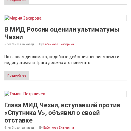
В МИД России оценили ультиматумы
Чехии
5 лет 3 месяца
назад
By
Бабенкова Екатерина
По словам дипломата, подобные действия неприемлемы и
недопустимы, и Прага должна это понимать.
Подробнее
Глава МИД Чехии, вступавший против
«Спутника V», объявил о своей
отставке
5 лет 3 месяца
назад
By
Бабенкова Екатерина