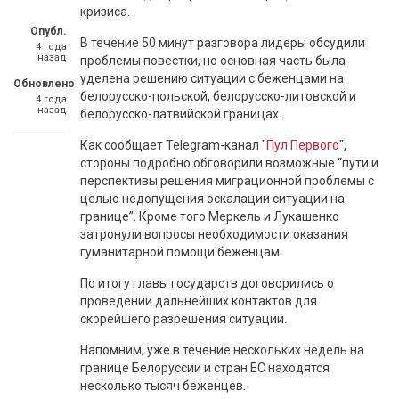
кризиса.
Опубл.
В течение 50 минут разговора лидеры обсудили
4 года
назад
проблемы повестки, но основная часть была
уделена решению ситуации с беженцами на
Обновлено
белорусско-польской, белорусско-литовской и
4 года
назад
белорусско-латвийской границах.
Как сообщает Telegram-канал "
Пул Первого
",
стороны подробно обговорили возможные “пути и
перспективы решения миграционной проблемы с
целью недопущения эскалации ситуации на
границе”. Кроме того Меркель и Лукашенко
затронули вопросы необходимости оказания
гуманитарной помощи беженцам.
По итогу главы государств договорились о
проведении дальнейших контактов для
скорейшего разрешения ситуации.
Напомним, уже в течение нескольких недель на
границе Белоруссии и стран ЕС находятся
несколько тысяч беженцев.