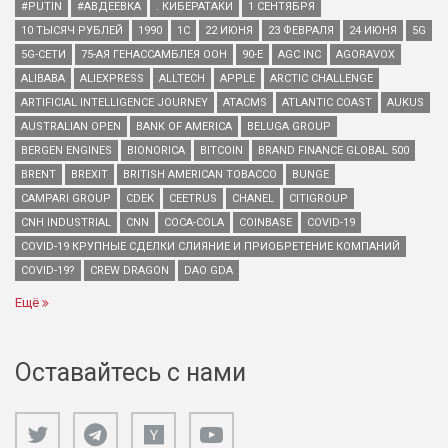
#PUTIN
#АВДЕЕВКА
. КИБЕРАТАКИ
1 СЕНТЯБРЯ
10 ТЫСЯЧ РУБЛЕЙ
1990
1С
22 ИЮНЯ
23 ФЕВРАЛЯ
24 ИЮНЯ
5G
5G-СЕТИ
75-АЯ ГЕНАССАМБЛЕЯ ООН
90-Е
AGC INC
AGORAVOX
ALIBABA
ALIEXPRESS
ALLTECH
APPLE
ARCTIC CHALLENGE
ARTIFICIAL INTELLIGENCE JOURNEY
ATACMS
ATLANTIC COAST
AUKUS
AUSTRALIAN OPEN
BANK OF AMERICA
BELUGA GROUP
BERGEN ENGINES
BIONORICA
BITCOIN
BRAND FINANCE GLOBAL 500
BRENT
BREXIT
BRITISH AMERICAN TOBACCO
BUNGE
CAMPARI GROUP
CDEK
CEETRUS
CHANEL
CITIGROUP
CNH INDUSTRIAL
CNN
COCA-COLA
COINBASE
COVID-19
COVID-19 КРУПНЫЕ СДЕЛКИ СЛИЯНИЕ И ПРИОБРЕТЕНИЕ КОМПАНИЙ
COVID-19?
CREW DRAGON
DAO GDA
Ещё
Оставайтесь с нами