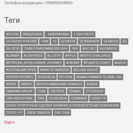
Телефон редакции: +79859909990
Теги
#PUTIN
#АВДЕЕВКА
. КИБЕРАТАКИ
1 СЕНТЯБРЯ
10 ТЫСЯЧ РУБЛЕЙ
1990
1С
22 ИЮНЯ
23 ФЕВРАЛЯ
24 ИЮНЯ
5G
5G-СЕТИ
75-АЯ ГЕНАССАМБЛЕЯ ООН
90-Е
AGC INC
AGORAVOX
ALIBABA
ALIEXPRESS
ALLTECH
APPLE
ARCTIC CHALLENGE
ARTIFICIAL INTELLIGENCE JOURNEY
ATACMS
ATLANTIC COAST
AUKUS
AUSTRALIAN OPEN
BANK OF AMERICA
BELUGA GROUP
BERGEN ENGINES
BIONORICA
BITCOIN
BRAND FINANCE GLOBAL 500
BRENT
BREXIT
BRITISH AMERICAN TOBACCO
BUNGE
CAMPARI GROUP
CDEK
CEETRUS
CHANEL
CITIGROUP
CNH INDUSTRIAL
CNN
COCA-COLA
COINBASE
COVID-19
COVID-19 КРУПНЫЕ СДЕЛКИ СЛИЯНИЕ И ПРИОБРЕТЕНИЕ КОМПАНИЙ
COVID-19?
CREW DRAGON
DAO GDA
Ещё