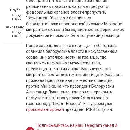
Сообщается, что это не первое заявление
региональных властей, которые требуют от
Опубл.
федеральных органов власти пропустить
4 года
"беженцев" "быстро и без лишних
назад
бюрократических проволочек". В самом Мюнхене
Обновлено
мигрантам оказали бы содействие с оформлением
4 года
документов и помогли бы в получении убежища.
назад
Ранее сообщалось, что входящая в ЕС Польша
обвинила белорусские власти в искусственном
создании напряженности на границе, где
скопились несколько тысяч беженцев,
преимущественно из Ирака. Большую часть
мигрантов составляют женщины и дети. Варшава
призвала Брюссель ввести жесткие санкции
против Минска, на что президент Белоруссии
Александр Лукашенко пригрозил перекрыть
поступление в Европу российского газа по
газопроводу "Ямал - Европа". Его угрозы уже
прокомментировал
президент РФ В.В. Путин.
Подписывайтесь на наш Telegram канал и