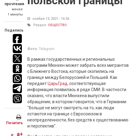
польской границы
прочтения
менее
1 минуты
ноября 13, 2021 - 16:56
Раздел:
ОБЩЕСТВО
Поделись
Фото:
Telegram
В рамках государственных и региональных
программ Мюнхен может забрать всех мигрантов
с Ближнего Востока, которые скопились на
границе между Белоруссией и Польшей. Как
передает
ЦарьГрад
, соответствующая
информация появилась в ряде СМИ. В частности
сказано, что власти Мюнхена выпустили
обращение, в котором говорится, что в Германии
"больше не могут смотреть на то, как люди
остаются на границе с Евросоюзом в
неопределенности, без средств к существованию
Печатать
и перспектив".
a+
a-