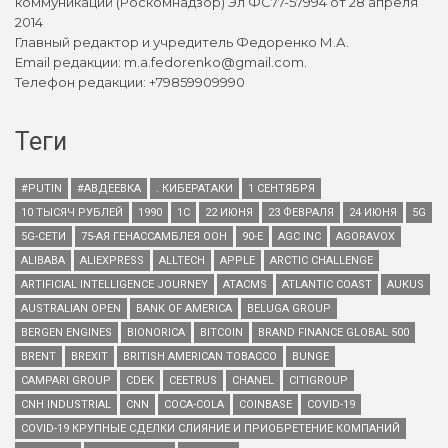
коммуникаций (Роскомнадзор) Эл ФС77-57994 от 28 апреля
2014
Главный редактор и учредитель Федоренко М.А.
Email редакции: m.a.fedorenko@gmail.com.
Телефон редакции: +79859909990
Теги
#PUTIN
#АВДЕЕВКА
. КИБЕРАТАКИ
1 СЕНТЯБРЯ
10 ТЫСЯЧ РУБЛЕЙ
1990
1С
22 ИЮНЯ
23 ФЕВРАЛЯ
24 ИЮНЯ
5G
5G-СЕТИ
75-АЯ ГЕНАССАМБЛЕЯ ООН
90-Е
AGC INC
AGORAVOX
ALIBABA
ALIEXPRESS
ALLTECH
APPLE
ARCTIC CHALLENGE
ARTIFICIAL INTELLIGENCE JOURNEY
ATACMS
ATLANTIC COAST
AUKUS
AUSTRALIAN OPEN
BANK OF AMERICA
BELUGA GROUP
BERGEN ENGINES
BIONORICA
BITCOIN
BRAND FINANCE GLOBAL 500
BRENT
BREXIT
BRITISH AMERICAN TOBACCO
BUNGE
CAMPARI GROUP
CDEK
CEETRUS
CHANEL
CITIGROUP
CNH INDUSTRIAL
CNN
COCA-COLA
COINBASE
COVID-19
COVID-19 КРУПНЫЕ СДЕЛКИ СЛИЯНИЕ И ПРИОБРЕТЕНИЕ КОМПАНИЙ