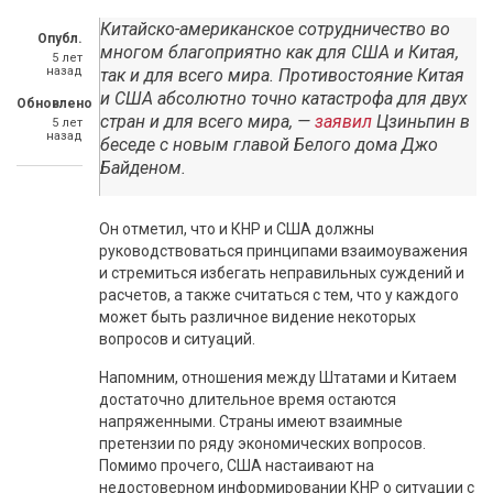
Китайско-американское сотрудничество во
Опубл.
многом благоприятно как для США и Китая,
5 лет
назад
так и для всего мира. Противостояние Китая
и США абсолютно точно катастрофа для двух
Обновлено
стран и для всего мира, —
заявил
Цзиньпин в
5 лет
назад
беседе с новым главой Белого дома Джо
Байденом.
Он отметил, что и КНР и США должны
руководствоваться принципами взаимоуважения
и стремиться избегать неправильных суждений и
расчетов, а также считаться с тем, что у каждого
может быть различное видение некоторых
вопросов и ситуаций.
Напомним, отношения между Штатами и Китаем
достаточно длительное время остаются
напряженными. Страны имеют взаимные
претензии по ряду экономических вопросов.
Помимо прочего, США настаивают на
недостоверном информировании КНР о ситуации с