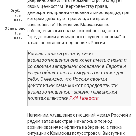
уверенно заявил, что Германия строго следует
своим ценностям: “верховенству права,
Опубл.
демократии, правам человека и миропорядку, при
5 лет
котором действуют правила, а не право
назад
сильнейшего”. По мнению Мааса именно
Обновлено
соблюдение этих правил способно создавать
5 лет
“предпосылки для мирного сосуществования”, а
назад
также восстановить доверие к России.
Россия должна решить, какие
взаимоотношения она хочет иметь с нами и
со своими западными соседями в Европе и
какую общественную модель она хочет для
себя. Очевидно, что Россия своими
действиями сама может определять эти
взаимоотношения, - заявил германский
политик агентству
РИА Новости
.
Напомним, ухудшение отношений между Россией и
рядом западных стран началось в период
возникновения конфликта на Украине, а также
ситуации с Крымским полуостровом. Выступив с