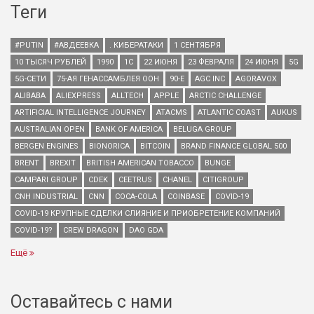
Теги
#PUTIN
#АВДЕЕВКА
. КИБЕРАТАКИ
1 СЕНТЯБРЯ
10 ТЫСЯЧ РУБЛЕЙ
1990
1С
22 ИЮНЯ
23 ФЕВРАЛЯ
24 ИЮНЯ
5G
5G-СЕТИ
75-АЯ ГЕНАССАМБЛЕЯ ООН
90-Е
AGC INC
AGORAVOX
ALIBABA
ALIEXPRESS
ALLTECH
APPLE
ARCTIC CHALLENGE
ARTIFICIAL INTELLIGENCE JOURNEY
ATACMS
ATLANTIC COAST
AUKUS
AUSTRALIAN OPEN
BANK OF AMERICA
BELUGA GROUP
BERGEN ENGINES
BIONORICA
BITCOIN
BRAND FINANCE GLOBAL 500
BRENT
BREXIT
BRITISH AMERICAN TOBACCO
BUNGE
CAMPARI GROUP
CDEK
CEETRUS
CHANEL
CITIGROUP
CNH INDUSTRIAL
CNN
COCA-COLA
COINBASE
COVID-19
COVID-19 КРУПНЫЕ СДЕЛКИ СЛИЯНИЕ И ПРИОБРЕТЕНИЕ КОМПАНИЙ
COVID-19?
CREW DRAGON
DAO GDA
Ещё
Оставайтесь с нами