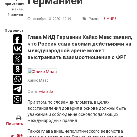
Германией
прочтения
менее
1 минуты
октября 13, 2020 - 10:19
Раздел:
В МИРЕ
Поделись
Глава МИД Германии Хайко Маас заявил,
что Россия сама своими действиями на
международной арене может
выстраивать взаимоотношения с ФРГ
Хайко Маас
Фото:
wiwo.de
При этом, по словам дипломата, в целях
восстановления доверия в основе должны быть
уважение и соблюдение основополагающих
международных правил.
Печатать
Также глава внешнеполитического ведомства
a+
a-