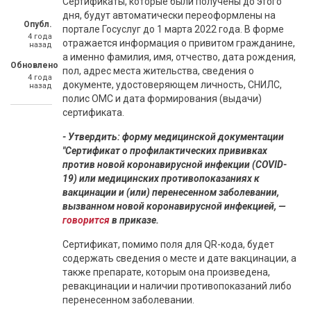
Сертификаты, которые были получены до этого
дня, будут автоматически переоформлены на
Опубл.
портале Госуслуг до 1 марта 2022 года. В форме
4 года
отражается информация о привитом гражданине,
назад
а именно фамилия, имя, отчество, дата рождения,
Обновлено
пол, адрес места жительства, сведения о
4 года
документе, удостоверяющем личность, СНИЛС,
назад
полис ОМС и дата формирования (выдачи)
сертификата.
- Утвердить: форму медицинской документации
"Сертификат о профилактических прививках
против новой коронавирусной инфекции (COVID-
19) или медицинских противопоказаниях к
вакцинации и (или) перенесенном заболевании,
вызванном новой коронавирусной инфекцией, —
говорится
в приказе.
Сертификат, помимо поля для QR-кода, будет
содержать сведения о месте и дате вакцинации, а
также препарате, которым она произведена,
ревакцинации и наличии противопоказаний либо
перенесенном заболевании.