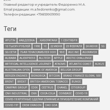
Главный редактор и учредитель Федоренко М.А.
Email редакции: m.a.fedorenko@gmail.com.
Телефон редакции: +79859909990
Теги
#PUTIN
#АВДЕЕВКА
. КИБЕРАТАКИ
1 СЕНТЯБРЯ
10 ТЫСЯЧ РУБЛЕЙ
1990
1С
22 ИЮНЯ
23 ФЕВРАЛЯ
24 ИЮНЯ
5G
5G-СЕТИ
75-АЯ ГЕНАССАМБЛЕЯ ООН
90-Е
AGC INC
AGORAVOX
ALIBABA
ALIEXPRESS
ALLTECH
APPLE
ARCTIC CHALLENGE
ARTIFICIAL INTELLIGENCE JOURNEY
ATACMS
ATLANTIC COAST
AUKUS
AUSTRALIAN OPEN
BANK OF AMERICA
BELUGA GROUP
BERGEN ENGINES
BIONORICA
BITCOIN
BRAND FINANCE GLOBAL 500
BRENT
BREXIT
BRITISH AMERICAN TOBACCO
BUNGE
CAMPARI GROUP
CDEK
CEETRUS
CHANEL
CITIGROUP
CNH INDUSTRIAL
CNN
COCA-COLA
COINBASE
COVID-19
COVID-19 КРУПНЫЕ СДЕЛКИ СЛИЯНИЕ И ПРИОБРЕТЕНИЕ КОМПАНИЙ
COVID-19?
CREW DRAGON
DAO GDA