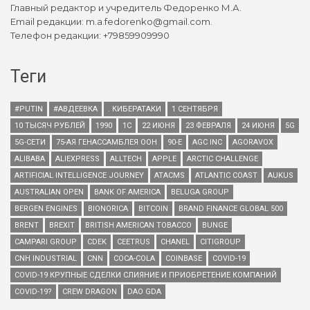
Главный редактор и учредитель Федоренко М.А.
Email редакции: m.a.fedorenko@gmail.com.
Телефон редакции: +79859909990
Теги
#PUTIN
#АВДЕЕВКА
. КИБЕРАТАКИ
1 СЕНТЯБРЯ
10 ТЫСЯЧ РУБЛЕЙ
1990
1С
22 ИЮНЯ
23 ФЕВРАЛЯ
24 ИЮНЯ
5G
5G-СЕТИ
75-АЯ ГЕНАССАМБЛЕЯ ООН
90-Е
AGC INC
AGORAVOX
ALIBABA
ALIEXPRESS
ALLTECH
APPLE
ARCTIC CHALLENGE
ARTIFICIAL INTELLIGENCE JOURNEY
ATACMS
ATLANTIC COAST
AUKUS
AUSTRALIAN OPEN
BANK OF AMERICA
BELUGA GROUP
BERGEN ENGINES
BIONORICA
BITCOIN
BRAND FINANCE GLOBAL 500
BRENT
BREXIT
BRITISH AMERICAN TOBACCO
BUNGE
CAMPARI GROUP
CDEK
CEETRUS
CHANEL
CITIGROUP
CNH INDUSTRIAL
CNN
COCA-COLA
COINBASE
COVID-19
COVID-19 КРУПНЫЕ СДЕЛКИ СЛИЯНИЕ И ПРИОБРЕТЕНИЕ КОМПАНИЙ
COVID-19?
CREW DRAGON
DAO GDA