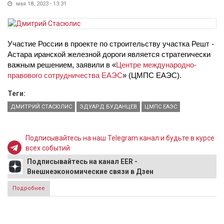
мая 18, 2023 - 13:31
Участие России в проекте по строительству участка Решт - 
Астара иранской железной дороги является стратегически 
важным решением, заявили в «
Центре международно-
правового сотрудничества ЕАЭС
» (ЦМПС ЕАЭС).
Теги:
ДМИТРИЙ СТАСЮЛИС
ЭДУАРД БУДАНЦЕВ
ЦМПС ЕАЭС
Подписывайтесь на наш Telegram канал и будьте в курсе
всех событий
Подписывайтесь на канал EER -
Внешнеэкономические связи в Дзен
Подробнее
о Эксперты «ЦМПС ЕАЭС»: Соглашение России и Ирана по
коридору «Север - Юг» изменит экономику континента