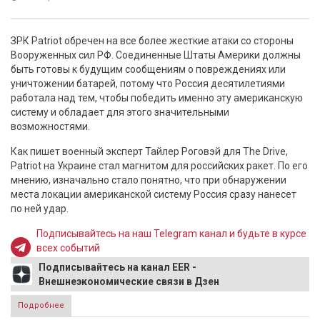
ЗРК Patriot обречен на все более жесткие атаки со стороны
Вооруженных сил РФ. Соединенные Штаты Америки должны
быть готовы к будущим сообщениям о повреждениях или
уничтожении батарей, потому что Россия десятилетиями
работала над тем, чтобы победить именно эту американскую
систему и обладает для этого значительными
возможностями.
Как пишет военный эксперт Тайлер Роговэй для The Drive,
Patriot на Украине стал магнитом для российских ракет. По его
мнению, изначально стало понятно, что при обнаружении
места локации американской систему Россия сразу нанесет
по ней удар.
Подписывайтесь на наш Telegram канал и будьте в курсе
всех событий
Подписывайтесь на канал EER -
Внешнеэкономические связи в Дзен
Подробнее
о Выяснили, что случится с ЗРК Patriot на Украине после
российских ударов