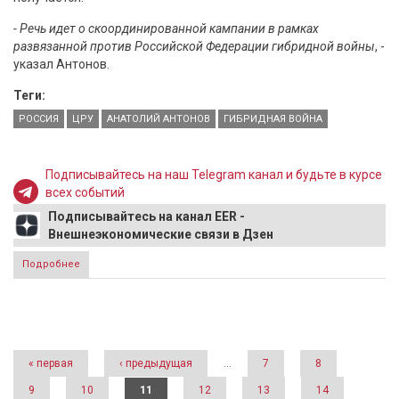
- Речь идет о скоординированной кампании в рамках
развязанной против Российской Федерации гибридной войны
, -
указал Антонов.
Теги:
РОССИЯ
ЦРУ
АНАТОЛИЙ АНТОНОВ
ГИБРИДНАЯ ВОЙНА
Подписывайтесь на наш Telegram канал и будьте в курсе
всех событий
Подписывайтесь на канал EER -
Внешнеэкономические связи в Дзен
Подробнее
о Антонов о призывах ЦРУ к россиянам: это часть
большой скоординированной гибридной войны
Страницы
« первая
‹ предыдущая
…
7
8
9
10
11
12
13
14