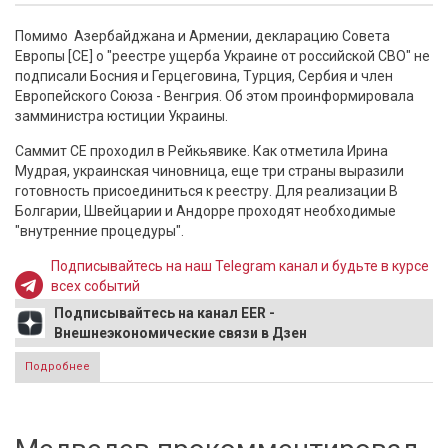
Помимо Азербайджана и Армении, декларацию Совета
Европы [СЕ] о "реестре ущерба Украине от российской СВО" не
подписали Босния и Герцеговина, Турция, Сербия и член
Европейского Союза - Венгрия. Об этом проинформировала
замминистра юстиции Украины.
Саммит СЕ проходил в Рейкьявике. Как отметила Ирина
Мудрая, украинская чиновница, еще три страны выразили
готовность присоединиться к реестру. Для реализации В
Болгарии, Швейцарии и Андорре проходят необходимые
"внутренние процедуры".
Подписывайтесь на наш Telegram канал и будьте в курсе
всех событий
Подписывайтесь на канал EER -
Внешнеэкономические связи в Дзен
Подробнее
о Названы страны, которые отказались подписывать
декларацию СЕ о "реестре ущерба Украине от российской
СВО"