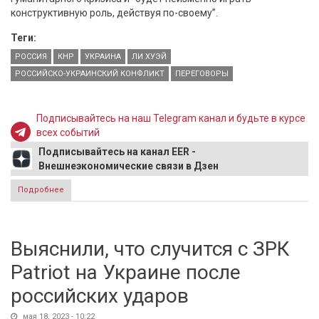
конструктивную роль, действуя по-своему”.
Теги:
РОССИЯ
КНР
УКРАИНА
ЛИ ХУЭЙ
РОССИЙСКО-УКРАИНСКИЙ КОНФЛИКТ
ПЕРЕГОВОРЫ
Подписывайтесь на наш Telegram канал и будьте в курсе
всех событий
Подписывайтесь на канал EER -
Внешнеэкономические связи в Дзен
Подробнее
о Спецпредставитель КНР Ли Хуэй заявил об отсутствии
универсального решения по украинскому кризису
Выяснили, что случится с ЗРК
Patriot на Украине после
российских ударов
мая 18, 2023 - 10:22