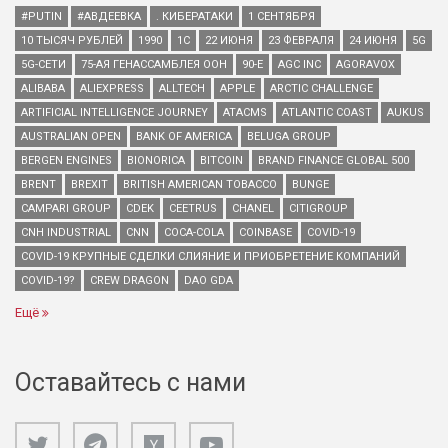
#PUTIN
#АВДЕЕВКА
. КИБЕРАТАКИ
1 СЕНТЯБРЯ
10 ТЫСЯЧ РУБЛЕЙ
1990
1С
22 ИЮНЯ
23 ФЕВРАЛЯ
24 ИЮНЯ
5G
5G-СЕТИ
75-АЯ ГЕНАССАМБЛЕЯ ООН
90-Е
AGC INC
AGORAVOX
ALIBABA
ALIEXPRESS
ALLTECH
APPLE
ARCTIC CHALLENGE
ARTIFICIAL INTELLIGENCE JOURNEY
ATACMS
ATLANTIC COAST
AUKUS
AUSTRALIAN OPEN
BANK OF AMERICA
BELUGA GROUP
BERGEN ENGINES
BIONORICA
BITCOIN
BRAND FINANCE GLOBAL 500
BRENT
BREXIT
BRITISH AMERICAN TOBACCO
BUNGE
CAMPARI GROUP
CDEK
CEETRUS
CHANEL
CITIGROUP
CNH INDUSTRIAL
CNN
COCA-COLA
COINBASE
COVID-19
COVID-19 КРУПНЫЕ СДЕЛКИ СЛИЯНИЕ И ПРИОБРЕТЕНИЕ КОМПАНИЙ
COVID-19?
CREW DRAGON
DAO GDA
Ещё
Оставайтесь с нами