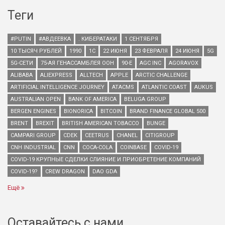
Теги
#PUTIN
#АВДЕЕВКА
. КИБЕРАТАКИ
1 СЕНТЯБРЯ
10 ТЫСЯЧ РУБЛЕЙ
1990
1С
22 ИЮНЯ
23 ФЕВРАЛЯ
24 ИЮНЯ
5G
5G-СЕТИ
75-АЯ ГЕНАССАМБЛЕЯ ООН
90-Е
AGC INC
AGORAVOX
ALIBABA
ALIEXPRESS
ALLTECH
APPLE
ARCTIC CHALLENGE
ARTIFICIAL INTELLIGENCE JOURNEY
ATACMS
ATLANTIC COAST
AUKUS
AUSTRALIAN OPEN
BANK OF AMERICA
BELUGA GROUP
BERGEN ENGINES
BIONORICA
BITCOIN
BRAND FINANCE GLOBAL 500
BRENT
BREXIT
BRITISH AMERICAN TOBACCO
BUNGE
CAMPARI GROUP
CDEK
CEETRUS
CHANEL
CITIGROUP
CNH INDUSTRIAL
CNN
COCA-COLA
COINBASE
COVID-19
COVID-19 КРУПНЫЕ СДЕЛКИ СЛИЯНИЕ И ПРИОБРЕТЕНИЕ КОМПАНИЙ
COVID-19?
CREW DRAGON
DAO GDA
Ещё
Оставайтесь с нами