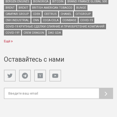
BERGEN ENGINES
BIONORICA
BITCOIN
BRAND FINANCE GLOBAL 500
BRENT
BREXIT
BRITISH AMERICAN TOBACCO
BUNGE
CAMPARI GROUP
CDEK
CEETRUS
CHANEL
CITIGROUP
CNH INDUSTRIAL
CNN
COCA-COLA
COINBASE
COVID-19
COVID-19 КРУПНЫЕ СДЕЛКИ СЛИЯНИЕ И ПРИОБРЕТЕНИЕ КОМПАНИЙ
COVID-19?
CREW DRAGON
DAO GDA
Ещё
Оставайтесь с нами