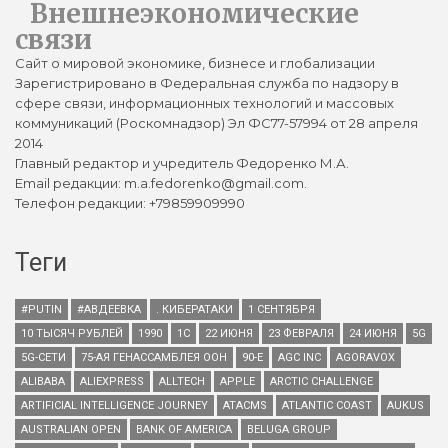
Внешнеэкономические
связи
Сайт о мировой экономике, бизнесе и глобализации
Зарегистрировано в Федеральная служба по надзору в
сфере связи, информационных технологий и массовых
коммуникаций (Роскомнадзор) Эл ФС77-57994 от 28 апреля
2014
Главный редактор и учредитель Федоренко М.А.
Email редакции: m.a.fedorenko@gmail.com.
Телефон редакции: +79859909990
Теги
#PUTIN
#АВДЕЕВКА
. КИБЕРАТАКИ
1 СЕНТЯБРЯ
10 ТЫСЯЧ РУБЛЕЙ
1990
1С
22 ИЮНЯ
23 ФЕВРАЛЯ
24 ИЮНЯ
5G
5G-СЕТИ
75-АЯ ГЕНАССАМБЛЕЯ ООН
90-Е
AGC INC
AGORAVOX
ALIBABA
ALIEXPRESS
ALLTECH
APPLE
ARCTIC CHALLENGE
ARTIFICIAL INTELLIGENCE JOURNEY
ATACMS
ATLANTIC COAST
AUKUS
AUSTRALIAN OPEN
BANK OF AMERICA
BELUGA GROUP