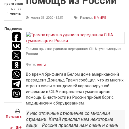
помощь из России
прочтения
менее
1 минуты
марта 31, 2020 - 12:57
Раздел:
В МИРЕ
Поделись
Трампа приятно удивила переданная США гумпомощь из
России
Фото:
eer.ru
Во время брифинга в Белом доме американский
президент Дональд Трамп сообщил, что из многих
стран в связи с пандемией коронавирусной
инфекции в США направлена гуманитарная
помощь. В частности из России прибыл борт с
медицинским оборудованием.
У нас отличные отношения со многими
Печатать
странами. Китай прислал нам некоторые
вещи... Россия прислала нам очень и очень
a+
a-