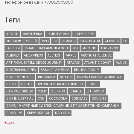
Телефон редакции: +79859909990
Теги
#PUTIN
#АВДЕЕВКА
. КИБЕРАТАКИ
1 СЕНТЯБРЯ
10 ТЫСЯЧ РУБЛЕЙ
1990
1С
22 ИЮНЯ
23 ФЕВРАЛЯ
24 ИЮНЯ
5G
5G-СЕТИ
75-АЯ ГЕНАССАМБЛЕЯ ООН
90-Е
AGC INC
AGORAVOX
ALIBABA
ALIEXPRESS
ALLTECH
APPLE
ARCTIC CHALLENGE
ARTIFICIAL INTELLIGENCE JOURNEY
ATACMS
ATLANTIC COAST
AUKUS
AUSTRALIAN OPEN
BANK OF AMERICA
BELUGA GROUP
BERGEN ENGINES
BIONORICA
BITCOIN
BRAND FINANCE GLOBAL 500
BRENT
BREXIT
BRITISH AMERICAN TOBACCO
BUNGE
CAMPARI GROUP
CDEK
CEETRUS
CHANEL
CITIGROUP
CNH INDUSTRIAL
CNN
COCA-COLA
COINBASE
COVID-19
COVID-19 КРУПНЫЕ СДЕЛКИ СЛИЯНИЕ И ПРИОБРЕТЕНИЕ КОМПАНИЙ
COVID-19?
CREW DRAGON
DAO GDA
Ещё