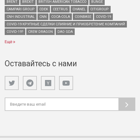
BRENT
BREXIT
BRITISH AMERICAN TOBACCO
BUNGE
CAMPARI GROUP
CDEK
CEETRUS
CHANEL
CITIGROUP
CNH INDUSTRIAL
CNN
COCA-COLA
COINBASE
COVID-19
COVID-19 КРУПНЫЕ СДЕЛКИ СЛИЯНИЕ И ПРИОБРЕТЕНИЕ КОМПАНИЙ
COVID-19?
CREW DRAGON
DAO GDA
Ещё
Оставайтесь с нами