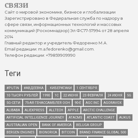
связи
Сайт о мировой экономике, бизнесе и глобализации
Зарегистрировано в Федеральная служба по надзору в
сфере связи, информационных технологий и массовых
коммуникаций (Роскомнадзор) Эл ФС77-57994 от 28 апреля
2014
Главный редактор и учредитель Федоренко М.А.
Email редакции: m.a.fedorenko@gmail.com.
Телефон редакции: +79859909990
Теги
#PUTIN
#АВДЕЕВКА
. КИБЕРАТАКИ
1 СЕНТЯБРЯ
10 ТЫСЯЧ РУБЛЕЙ
1990
1С
22 ИЮНЯ
23 ФЕВРАЛЯ
24 ИЮНЯ
5G
5G-СЕТИ
75-АЯ ГЕНАССАМБЛЕЯ ООН
90-Е
AGC INC
AGORAVOX
ALIBABA
ALIEXPRESS
ALLTECH
APPLE
ARCTIC CHALLENGE
ARTIFICIAL INTELLIGENCE JOURNEY
ATACMS
ATLANTIC COAST
AUKUS
AUSTRALIAN OPEN
BANK OF AMERICA
BELUGA GROUP
BERGEN ENGINES
BIONORICA
BITCOIN
BRAND FINANCE GLOBAL 500