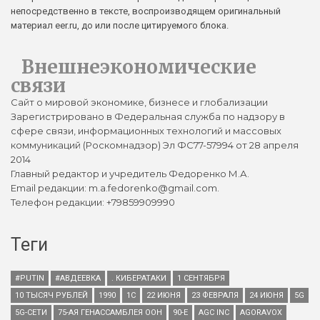
непосредственно в тексте, воспроизводящем оригинальный
материал eer.ru, до или после цитируемого блока.
Внешнеэкономические
связи
Сайт о мировой экономике, бизнесе и глобализации
Зарегистрировано в Федеральная служба по надзору в
сфере связи, информационных технологий и массовых
коммуникаций (Роскомнадзор) Эл ФС77-57994 от 28 апреля
2014
Главный редактор и учредитель Федоренко М.А.
Email редакции: m.a.fedorenko@gmail.com.
Телефон редакции: +79859909990
Теги
#PUTIN
#АВДЕЕВКА
. КИБЕРАТАКИ
1 СЕНТЯБРЯ
10 ТЫСЯЧ РУБЛЕЙ
1990
1С
22 ИЮНЯ
23 ФЕВРАЛЯ
24 ИЮНЯ
5G
5G-СЕТИ
75-АЯ ГЕНАССАМБЛЕЯ ООН
90-Е
AGC INC
AGORAVOX