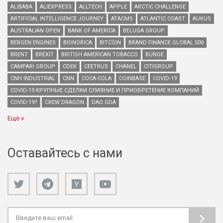
ALIBABA
ALIEXPRESS
ALLTECH
APPLE
ARCTIC CHALLENGE
ARTIFICIAL INTELLIGENCE JOURNEY
ATACMS
ATLANTIC COAST
AUKUS
AUSTRALIAN OPEN
BANK OF AMERICA
BELUGA GROUP
BERGEN ENGINES
BIONORICA
BITCOIN
BRAND FINANCE GLOBAL 500
BRENT
BREXIT
BRITISH AMERICAN TOBACCO
BUNGE
CAMPARI GROUP
CDEK
CEETRUS
CHANEL
CITIGROUP
CNH INDUSTRIAL
CNN
COCA-COLA
COINBASE
COVID-19
COVID-19 КРУПНЫЕ СДЕЛКИ СЛИЯНИЕ И ПРИОБРЕТЕНИЕ КОМПАНИЙ
COVID-19?
CREW DRAGON
DAO GDA
Ещё
Оставайтесь с нами