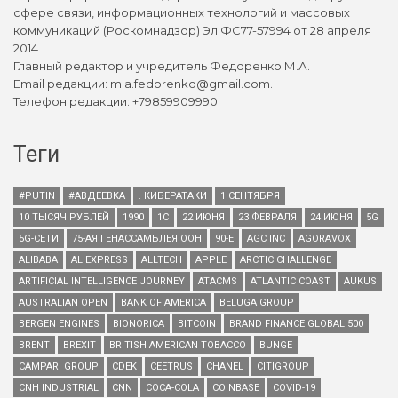
сфере связи, информационных технологий и массовых
коммуникаций (Роскомнадзор) Эл ФС77-57994 от 28 апреля
2014
Главный редактор и учредитель Федоренко М.А.
Email редакции: m.a.fedorenko@gmail.com.
Телефон редакции: +79859909990
Теги
#PUTIN
#АВДЕЕВКА
. КИБЕРАТАКИ
1 СЕНТЯБРЯ
10 ТЫСЯЧ РУБЛЕЙ
1990
1С
22 ИЮНЯ
23 ФЕВРАЛЯ
24 ИЮНЯ
5G
5G-СЕТИ
75-АЯ ГЕНАССАМБЛЕЯ ООН
90-Е
AGC INC
AGORAVOX
ALIBABA
ALIEXPRESS
ALLTECH
APPLE
ARCTIC CHALLENGE
ARTIFICIAL INTELLIGENCE JOURNEY
ATACMS
ATLANTIC COAST
AUKUS
AUSTRALIAN OPEN
BANK OF AMERICA
BELUGA GROUP
BERGEN ENGINES
BIONORICA
BITCOIN
BRAND FINANCE GLOBAL 500
BRENT
BREXIT
BRITISH AMERICAN TOBACCO
BUNGE
CAMPARI GROUP
CDEK
CEETRUS
CHANEL
CITIGROUP
CNH INDUSTRIAL
CNN
COCA-COLA
COINBASE
COVID-19