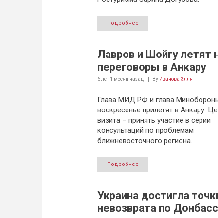
Подробнее
Лавров и Шойгу летят 
переговоры в Анкару
6 лет 1 месяц
назад
By
Иванова Элля
Глава МИД РФ и глава Миноборон
воскресенье прилетят в Анкару. Це
визита – принять участие в серии
консультаций по проблемам
ближневосточного региона.
Подробнее
Украина достигла точк
невозврата по Донбасс