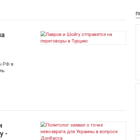
П
на
ы РФ в
ль
и
у -