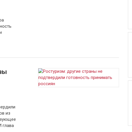
ра
ность
и
вы
вердили
ов из
твующее
 глава