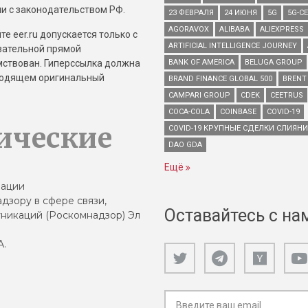
и с законодательством РФ.
23 ФЕВРАЛЯ
24 ИЮНЯ
5G
5G-С
AGORAVOX
ALIBABA
ALIEXPRESS
е eer.ru допускается только с
ARTIFICIAL INTELLIGENCE JOURNEY
зательной прямой
имствован. Гиперссылка должна
BANK OF AMERICA
BELUGA GROUP
зводящем оригинальный
BRAND FINANCE GLOBAL 500
BRENT
CAMPARI GROUP
CDEK
CEETRUS
COCA-COLA
COINBASE
COVID-19
ические
COVID-19 КРУПНЫЕ СДЕЛКИ СЛИЯН
DAO GDA
Ещё
зации
дзору в сфере связи,
Оставайтесь с на
никаций (Роскомнадзор) Эл
А.