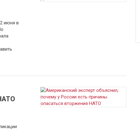
2 июня в
По
вала
равить
НАТО
ликации