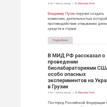
6 лет 1 месяц
назад
By
Иванова Элля
Владимир Путин
поручил создать
комиссию, деятельностью которой
противодействие отмыванию дене
средств в стране.
Подробнее
В МИД РФ рассказал о
проведении
биолабараториями СШ
особо опасных
экспериментов на Укра
в Грузии
6 лет 1 месяц
назад
By
Иванова Элля
Постпред Российской Федерации 