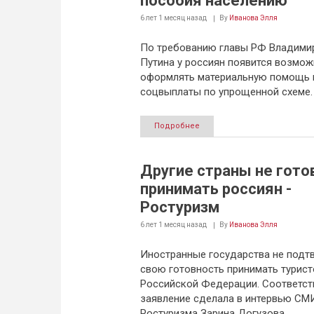
пособия населению
6 лет 1 месяц
назад
By
Иванова Элля
По требованию главы РФ Владими
Путина у россиян появится возмож
оформлять материальную помощь 
соцвыплаты по упрощенной схеме.
Подробнее
Другие страны не гото
принимать россиян -
Ростуризм
6 лет 1 месяц
назад
By
Иванова Элля
Иностранные государства не подт
свою готовность принимать турист
Российской Федерации. Соответс
заявление сделала в интервью СМИ
Ростуризма Зарина Догузова.