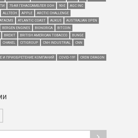
ЕТИ
75-АЯ ГЕНАССАМБЛЕЯ ООН
90-Е
AGC INC
ALLTECH
APPLE
ARCTIC CHALLENGE
ATACMS
ATLANTIC COAST
AUKUS
AUSTRALIAN OPEN
BERGEN ENGINES
BIONORICA
BITCOIN
BREXIT
BRITISH AMERICAN TOBACCO
BUNGE
CHANEL
CITIGROUP
CNH INDUSTRIAL
CNN
ИЕ И ПРИОБРЕТЕНИЕ КОМПАНИЙ
COVID-19?
CREW DRAGON
ми