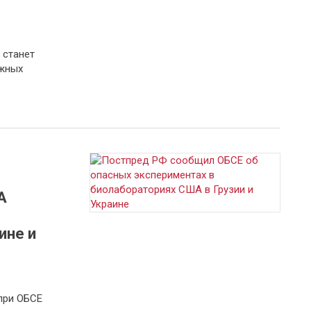
 станет
жных
А
ине и
при ОБСЕ