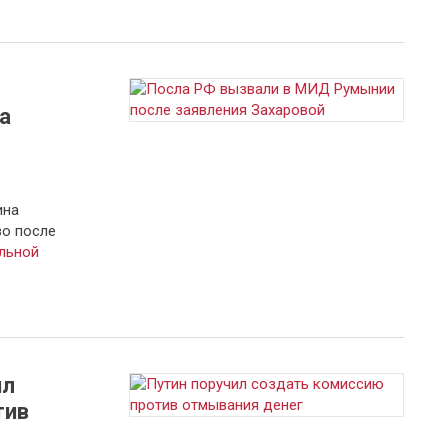
а
ина
о после
льной
ил
тив