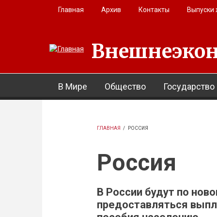
Перейти к основному содержанию
Главная
Архив
Контакты
Выпуски
Внешнеэкон
В Мире
Общество
Государство
ГЛАВНАЯ
/
РОССИЯ
Россия
В России будут по нов
предоставляться выпл