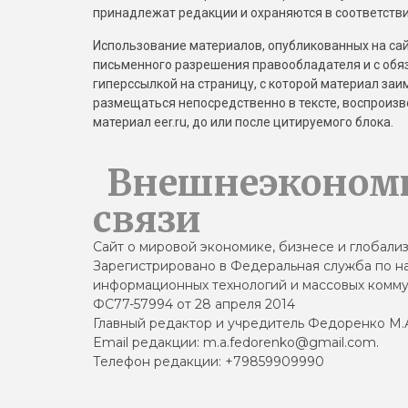
принадлежат редакции и охраняются в соответстви
Использование материалов, опубликованных на сайт
письменного разрешения правообладателя и с обя
гиперссылкой на страницу, с которой материал за
размещаться непосредственно в тексте, воспрои
материал eer.ru, до или после цитируемого блока.
Внешнеэконом
связи
Сайт о мировой экономике, бизнесе и глобали
Зарегистрировано в Федеральная служба по на
информационных технологий и массовых комму
ФС77-57994 от 28 апреля 2014
Главный редактор и учредитель Федоренко М.
Email редакции: m.a.fedorenko@gmail.com.
Телефон редакции: +79859909990