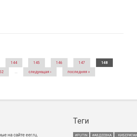
144
145
146
147
148
52
…
следующая ›
последняя »
Теги
е на сайте eer.ru,
#PUTIN
#АВДЕЕВКА
. КИБЕРАТА