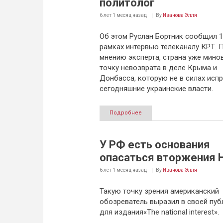
политолог
6 лет 1 месяц
назад
By
Иванова Элля
Об этом Руслан Бортник сообщил 1
рамках интервью телеканалу КРТ. 
мнению эксперта, страна уже мино
точку невозврата в деле Крыма и
Донбасса, которую не в силах исп
сегодняшние украинские власти.
Подробнее
У РФ есть основания
опасаться вторжения 
6 лет 1 месяц
назад
By
Иванова Элля
Такую точку зрения американский
обозреватель выразил в своей пуб
для издания«The national interest».