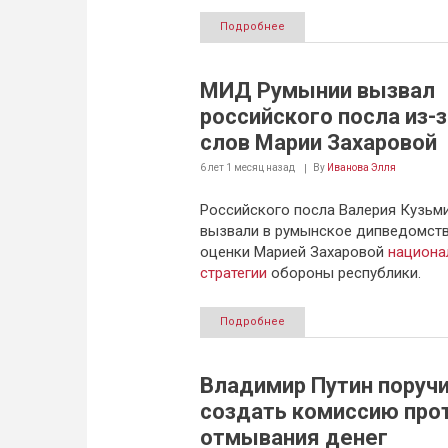
Подробнее
МИД Румынии вызвал
российского посла из-з
слов Марии Захаровой
6 лет 1 месяц
назад
By
Иванова Элля
Российского посла Валерия Кузьм
вызвали в румынское дипведомств
оценки Марией Захаровой
национа
стратегии
обороны республики.
Подробнее
Владимир Путин поруч
создать комиссию про
отмывания денег