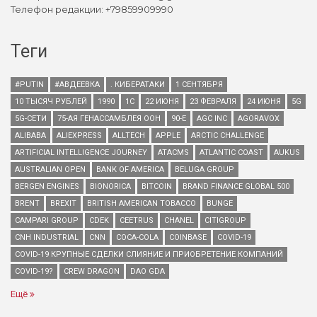
Телефон редакции: +79859909990
Теги
#PUTIN
#АВДЕЕВКА
. КИБЕРАТАКИ
1 СЕНТЯБРЯ
10 ТЫСЯЧ РУБЛЕЙ
1990
1С
22 ИЮНЯ
23 ФЕВРАЛЯ
24 ИЮНЯ
5G
5G-СЕТИ
75-АЯ ГЕНАССАМБЛЕЯ ООН
90-Е
AGC INC
AGORAVOX
ALIBABA
ALIEXPRESS
ALLTECH
APPLE
ARCTIC CHALLENGE
ARTIFICIAL INTELLIGENCE JOURNEY
ATACMS
ATLANTIC COAST
AUKUS
AUSTRALIAN OPEN
BANK OF AMERICA
BELUGA GROUP
BERGEN ENGINES
BIONORICA
BITCOIN
BRAND FINANCE GLOBAL 500
BRENT
BREXIT
BRITISH AMERICAN TOBACCO
BUNGE
CAMPARI GROUP
CDEK
CEETRUS
CHANEL
CITIGROUP
CNH INDUSTRIAL
CNN
COCA-COLA
COINBASE
COVID-19
COVID-19 КРУПНЫЕ СДЕЛКИ СЛИЯНИЕ И ПРИОБРЕТЕНИЕ КОМПАНИЙ
COVID-19?
CREW DRAGON
DAO GDA
Ещё