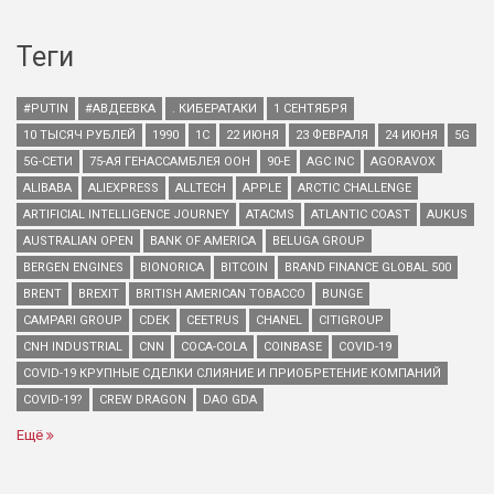
Теги
#PUTIN
#АВДЕЕВКА
. КИБЕРАТАКИ
1 СЕНТЯБРЯ
10 ТЫСЯЧ РУБЛЕЙ
1990
1С
22 ИЮНЯ
23 ФЕВРАЛЯ
24 ИЮНЯ
5G
5G-СЕТИ
75-АЯ ГЕНАССАМБЛЕЯ ООН
90-Е
AGC INC
AGORAVOX
ALIBABA
ALIEXPRESS
ALLTECH
APPLE
ARCTIC CHALLENGE
ARTIFICIAL INTELLIGENCE JOURNEY
ATACMS
ATLANTIC COAST
AUKUS
AUSTRALIAN OPEN
BANK OF AMERICA
BELUGA GROUP
BERGEN ENGINES
BIONORICA
BITCOIN
BRAND FINANCE GLOBAL 500
BRENT
BREXIT
BRITISH AMERICAN TOBACCO
BUNGE
CAMPARI GROUP
CDEK
CEETRUS
CHANEL
CITIGROUP
CNH INDUSTRIAL
CNN
COCA-COLA
COINBASE
COVID-19
COVID-19 КРУПНЫЕ СДЕЛКИ СЛИЯНИЕ И ПРИОБРЕТЕНИЕ КОМПАНИЙ
COVID-19?
CREW DRAGON
DAO GDA
Ещё