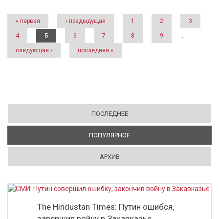
Страницы
« первая
‹ предыдущая
1
2
3
4
5
6
7
8
9
…
следующая ›
последняя »
ПОСЛЕДНЕЕ
ПОПУЛЯРНОЕ
(АКТИВНАЯ ВКЛАДКА)
АРХИВ
The Hindustan Times: Путин ошибся,
завершив войну в Закавказье