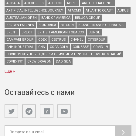
ALIBABA
ALIEXPRESS
ALLTECH
APPLE
ARCTIC CHALLENGE
ARTIFICIAL INTELLIGENCE JOURNEY
ATACMS
ATLANTIC COAST
AUKUS
AUSTRALIAN OPEN
BANK OF AMERICA
BELUGA GROUP
BERGEN ENGINES
BIONORICA
BITCOIN
BRAND FINANCE GLOBAL 500
BRENT
BREXIT
BRITISH AMERICAN TOBACCO
BUNGE
CAMPARI GROUP
CDEK
CEETRUS
CHANEL
CITIGROUP
CNH INDUSTRIAL
CNN
COCA-COLA
COINBASE
COVID-19
COVID-19 КРУПНЫЕ СДЕЛКИ СЛИЯНИЕ И ПРИОБРЕТЕНИЕ КОМПАНИЙ
COVID-19?
CREW DRAGON
DAO GDA
Ещё
Оставайтесь с нами