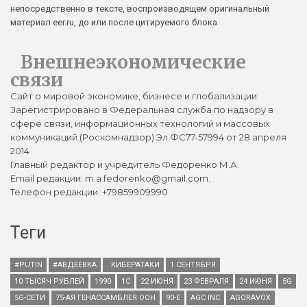
непосредственно в тексте, воспроизводящем оригинальный
материал eer.ru, до или после цитируемого блока.
Внешнеэкономические
связи
Сайт о мировой экономике, бизнесе и глобализации
Зарегистрировано в Федеральная служба по надзору в
сфере связи, информационных технологий и массовых
коммуникаций (Роскомнадзор) Эл ФС77-57994 от 28 апреля
2014
Главный редактор и учредитель Федоренко М.А.
Email редакции: m.a.fedorenko@gmail.com.
Телефон редакции: +79859909990
Теги
#PUTIN
#АВДЕЕВКА
. КИБЕРАТАКИ
1 СЕНТЯБРЯ
10 ТЫСЯЧ РУБЛЕЙ
1990
1С
22 ИЮНЯ
23 ФЕВРАЛЯ
24 ИЮНЯ
5G
5G-СЕТИ
75-АЯ ГЕНАССАМБЛЕЯ ООН
90-Е
AGC INC
AGORAVOX