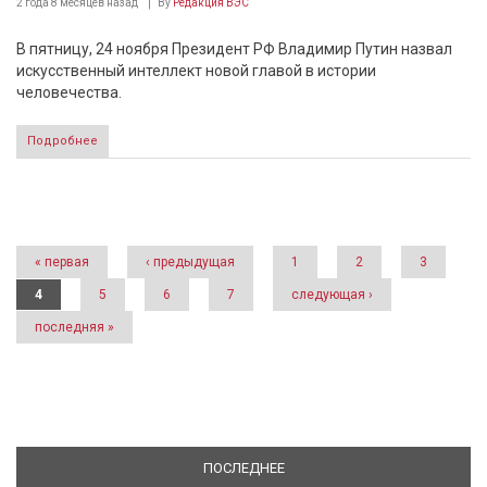
2 года 8 месяцев
назад
By
Редакция ВЭС
В пятницу, 24 ноября Президент РФ Владимир Путин назвал
искусственный интеллект новой главой в истории
человечества.
Подробнее
Страницы
« первая
‹ предыдущая
1
2
3
4
5
6
7
следующая ›
последняя »
ПОСЛЕДНЕЕ
(АКТИВНАЯ ВКЛАДКА)