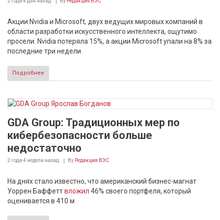
2 года 4 дня
назад
By
Редакция ВЭС
Акции Nvidia и Microsoft, двух ведущих мировых компаний в
области разработки искусственного интеллекта, ощутимо
просели. Nvidia потеряла 15%, а акции Microsoft упали на 8% за
последние три недели.
Подробнее
GDA Group: Традиционных мер по
кибербезопасности больше
недостаточно
2 года 4 недели
назад
By
Редакция ВЭС
На днях стало известно, что американский бизнес-магнат
Уоррен Баффетт
вложил
46% своего портфеля, который
оценивается в 410 м