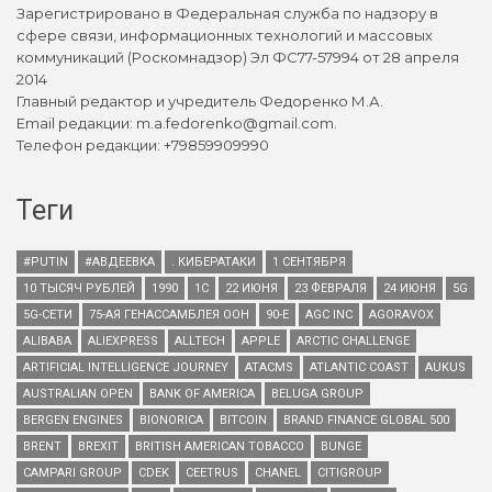
Зарегистрировано в Федеральная служба по надзору в
сфере связи, информационных технологий и массовых
коммуникаций (Роскомнадзор) Эл ФС77-57994 от 28 апреля
2014
Главный редактор и учредитель Федоренко М.А.
Email редакции: m.a.fedorenko@gmail.com.
Телефон редакции: +79859909990
Теги
#PUTIN
#АВДЕЕВКА
. КИБЕРАТАКИ
1 СЕНТЯБРЯ
10 ТЫСЯЧ РУБЛЕЙ
1990
1С
22 ИЮНЯ
23 ФЕВРАЛЯ
24 ИЮНЯ
5G
5G-СЕТИ
75-АЯ ГЕНАССАМБЛЕЯ ООН
90-Е
AGC INC
AGORAVOX
ALIBABA
ALIEXPRESS
ALLTECH
APPLE
ARCTIC CHALLENGE
ARTIFICIAL INTELLIGENCE JOURNEY
ATACMS
ATLANTIC COAST
AUKUS
AUSTRALIAN OPEN
BANK OF AMERICA
BELUGA GROUP
BERGEN ENGINES
BIONORICA
BITCOIN
BRAND FINANCE GLOBAL 500
BRENT
BREXIT
BRITISH AMERICAN TOBACCO
BUNGE
CAMPARI GROUP
CDEK
CEETRUS
CHANEL
CITIGROUP