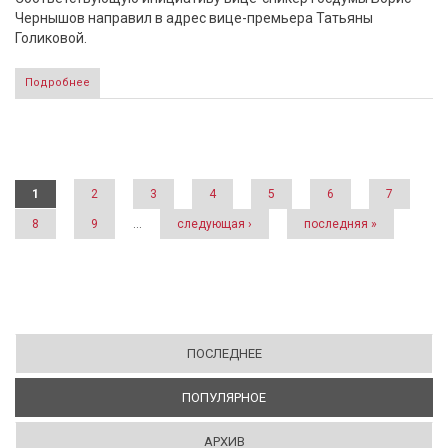
Чернышов направил в адрес вице-премьера Татьяны
Голиковой.
Подробнее
Страницы
1
2
3
4
5
6
7
8
9
…
следующая ›
последняя »
ПОСЛЕДНЕЕ
ПОПУЛЯРНОЕ
(АКТИВНАЯ ВКЛАДКА)
АРХИВ