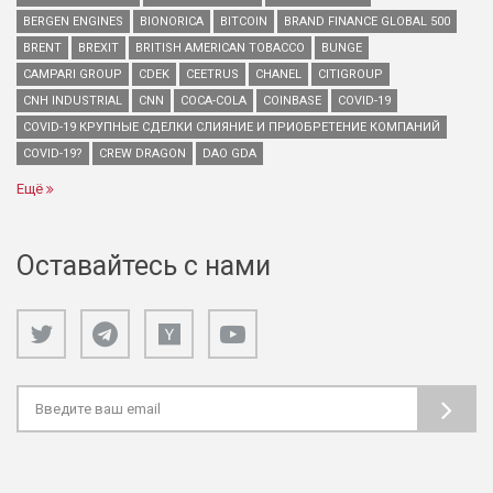
BERGEN ENGINES
BIONORICA
BITCOIN
BRAND FINANCE GLOBAL 500
BRENT
BREXIT
BRITISH AMERICAN TOBACCO
BUNGE
CAMPARI GROUP
CDEK
CEETRUS
CHANEL
CITIGROUP
CNH INDUSTRIAL
CNN
COCA-COLA
COINBASE
COVID-19
COVID-19 КРУПНЫЕ СДЕЛКИ СЛИЯНИЕ И ПРИОБРЕТЕНИЕ КОМПАНИЙ
COVID-19?
CREW DRAGON
DAO GDA
Ещё
Оставайтесь с нами