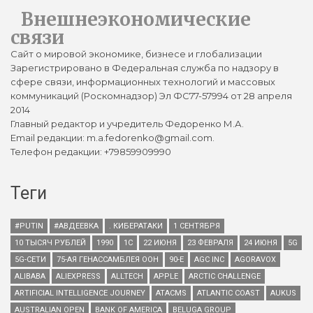
Внешнеэкономические
связи
Сайт о мировой экономике, бизнесе и глобализации
Зарегистрировано в Федеральная служба по надзору в
сфере связи, информационных технологий и массовых
коммуникаций (Роскомнадзор) Эл ФС77-57994 от 28 апреля
2014
Главный редактор и учредитель Федоренко М.А.
Email редакции: m.a.fedorenko@gmail.com.
Телефон редакции: +79859909990
Теги
#PUTIN
#АВДЕЕВКА
. КИБЕРАТАКИ
1 СЕНТЯБРЯ
10 ТЫСЯЧ РУБЛЕЙ
1990
1С
22 ИЮНЯ
23 ФЕВРАЛЯ
24 ИЮНЯ
5G
5G-СЕТИ
75-АЯ ГЕНАССАМБЛЕЯ ООН
90-Е
AGC INC
AGORAVOX
ALIBABA
ALIEXPRESS
ALLTECH
APPLE
ARCTIC CHALLENGE
ARTIFICIAL INTELLIGENCE JOURNEY
ATACMS
ATLANTIC COAST
AUKUS
AUSTRALIAN OPEN
BANK OF AMERICA
BELUGA GROUP