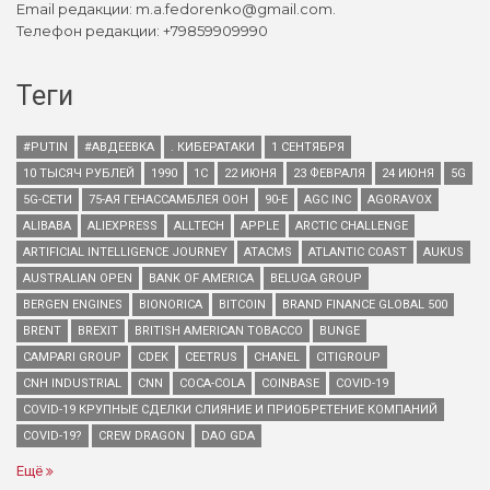
Email редакции: m.a.fedorenko@gmail.com.
Телефон редакции: +79859909990
Теги
#PUTIN
#АВДЕЕВКА
. КИБЕРАТАКИ
1 СЕНТЯБРЯ
10 ТЫСЯЧ РУБЛЕЙ
1990
1С
22 ИЮНЯ
23 ФЕВРАЛЯ
24 ИЮНЯ
5G
5G-СЕТИ
75-АЯ ГЕНАССАМБЛЕЯ ООН
90-Е
AGC INC
AGORAVOX
ALIBABA
ALIEXPRESS
ALLTECH
APPLE
ARCTIC CHALLENGE
ARTIFICIAL INTELLIGENCE JOURNEY
ATACMS
ATLANTIC COAST
AUKUS
AUSTRALIAN OPEN
BANK OF AMERICA
BELUGA GROUP
BERGEN ENGINES
BIONORICA
BITCOIN
BRAND FINANCE GLOBAL 500
BRENT
BREXIT
BRITISH AMERICAN TOBACCO
BUNGE
CAMPARI GROUP
CDEK
CEETRUS
CHANEL
CITIGROUP
CNH INDUSTRIAL
CNN
COCA-COLA
COINBASE
COVID-19
COVID-19 КРУПНЫЕ СДЕЛКИ СЛИЯНИЕ И ПРИОБРЕТЕНИЕ КОМПАНИЙ
COVID-19?
CREW DRAGON
DAO GDA
Ещё