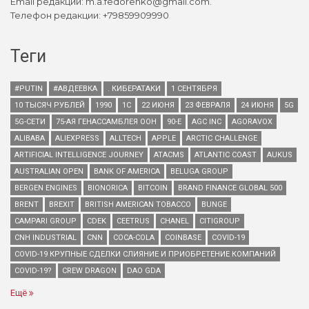
Email редакции: m.a.fedorenko@gmail.com.
Телефон редакции: +79859909990
Теги
#PUTIN
#АВДЕЕВКА
. КИБЕРАТАКИ
1 СЕНТЯБРЯ
10 ТЫСЯЧ РУБЛЕЙ
1990
1С
22 ИЮНЯ
23 ФЕВРАЛЯ
24 ИЮНЯ
5G
5G-СЕТИ
75-АЯ ГЕНАССАМБЛЕЯ ООН
90-Е
AGC INC
AGORAVOX
ALIBABA
ALIEXPRESS
ALLTECH
APPLE
ARCTIC CHALLENGE
ARTIFICIAL INTELLIGENCE JOURNEY
ATACMS
ATLANTIC COAST
AUKUS
AUSTRALIAN OPEN
BANK OF AMERICA
BELUGA GROUP
BERGEN ENGINES
BIONORICA
BITCOIN
BRAND FINANCE GLOBAL 500
BRENT
BREXIT
BRITISH AMERICAN TOBACCO
BUNGE
CAMPARI GROUP
CDEK
CEETRUS
CHANEL
CITIGROUP
CNH INDUSTRIAL
CNN
COCA-COLA
COINBASE
COVID-19
COVID-19 КРУПНЫЕ СДЕЛКИ СЛИЯНИЕ И ПРИОБРЕТЕНИЕ КОМПАНИЙ
COVID-19?
CREW DRAGON
DAO GDA
Ещё