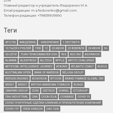
2014
Главный редактор и учредитель Федоренко М.А.
Email редакции: m.a.fedorenko@gmail.com.
Телефон редакции: +79859909990
Теги
#PUTIN
#АВДЕЕВКА
. КИБЕРАТАКИ
1 СЕНТЯБРЯ
10 ТЫСЯЧ РУБЛЕЙ
1990
1С
22 ИЮНЯ
23 ФЕВРАЛЯ
24 ИЮНЯ
5G
5G-СЕТИ
75-АЯ ГЕНАССАМБЛЕЯ ООН
90-Е
AGC INC
AGORAVOX
ALIBABA
ALIEXPRESS
ALLTECH
APPLE
ARCTIC CHALLENGE
ARTIFICIAL INTELLIGENCE JOURNEY
ATACMS
ATLANTIC COAST
AUKUS
AUSTRALIAN OPEN
BANK OF AMERICA
BELUGA GROUP
BERGEN ENGINES
BIONORICA
BITCOIN
BRAND FINANCE GLOBAL 500
BRENT
BREXIT
BRITISH AMERICAN TOBACCO
BUNGE
CAMPARI GROUP
CDEK
CEETRUS
CHANEL
CITIGROUP
CNH INDUSTRIAL
CNN
COCA-COLA
COINBASE
COVID-19
COVID-19 КРУПНЫЕ СДЕЛКИ СЛИЯНИЕ И ПРИОБРЕТЕНИЕ КОМПАНИЙ
COVID-19?
CREW DRAGON
DAO GDA