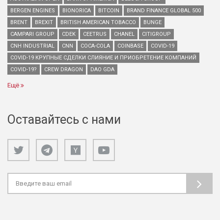
BERGEN ENGINES
BIONORICA
BITCOIN
BRAND FINANCE GLOBAL 500
BRENT
BREXIT
BRITISH AMERICAN TOBACCO
BUNGE
CAMPARI GROUP
CDEK
CEETRUS
CHANEL
CITIGROUP
CNH INDUSTRIAL
CNN
COCA-COLA
COINBASE
COVID-19
COVID-19 КРУПНЫЕ СДЕЛКИ СЛИЯНИЕ И ПРИОБРЕТЕНИЕ КОМПАНИЙ
COVID-19?
CREW DRAGON
DAO GDA
Ещё
Оставайтесь с нами