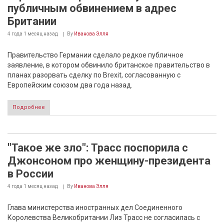
публичным обвинением в адрес
Британии
4 года 1 месяц
назад
By
Иванова Элля
Правительство Германии сделало редкое публичное
заявление, в котором обвинило британское правительство в
планах разорвать сделку по Brexit, согласованную с
Европейским союзом два года назад.
Подробнее
"Такое же зло": Трасс поспорила с
Джонсоном про женщину-президента
в России
4 года 1 месяц
назад
By
Иванова Элля
Глава министерства иностранных дел Соединенного
Королевства Великобритании Лиз Трасс не согласилась с