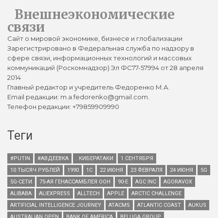
Внешнеэкономические
связи
Сайт о мировой экономике, бизнесе и глобализации
Зарегистрировано в Федеральная служба по надзору в
сфере связи, информационных технологий и массовых
коммуникаций (Роскомнадзор) Эл ФС77-57994 от 28 апреля
2014
Главный редактор и учредитель Федоренко М.А.
Email редакции: m.a.fedorenko@gmail.com.
Телефон редакции: +79859909990
Теги
#PUTIN
#АВДЕЕВКА
. КИБЕРАТАКИ
1 СЕНТЯБРЯ
10 ТЫСЯЧ РУБЛЕЙ
1990
1С
22 ИЮНЯ
23 ФЕВРАЛЯ
24 ИЮНЯ
5G
5G-СЕТИ
75-АЯ ГЕНАССАМБЛЕЯ ООН
90-Е
AGC INC
AGORAVOX
ALIBABA
ALIEXPRESS
ALLTECH
APPLE
ARCTIC CHALLENGE
ARTIFICIAL INTELLIGENCE JOURNEY
ATACMS
ATLANTIC COAST
AUKUS
AUSTRALIAN OPEN
BANK OF AMERICA
BELUGA GROUP