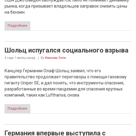
США Джо Байден заблуждается, либо не понимает динамику
рынка, когда призывает владельцев заправок снизить цены
на бензин.
Подробнее
Шольц испугался социального взрыва
4 года 1 месяц
назад
By
Иванова Элля
Канцлер Германии Олаф Шольц заявил, что его
правительство продолжает переговоры о помощи газовому
гиганту Uniper SE, и дал понять, что инструменты спасения,
разработанные во время пандемии для спасения крупных
компаний, таких как Lufthansa, снова
Подробнее
Германия впервые выступила с