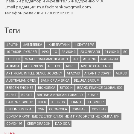
Главный редактор и учредитель Федоренко М.А.
Email редакции: m.a.fedorenko@gmail.com.
Телефон редакции: +79859909990
Теги
#PUTIN
#АВДЕЕВКА
. КИБЕРАТАКИ
1 СЕНТЯБРЯ
10 ТЫСЯЧ РУБЛЕЙ
1990
1С
22 ИЮНЯ
23 ФЕВРАЛЯ
24 ИЮНЯ
5G
5G-СЕТИ
75-АЯ ГЕНАССАМБЛЕЯ ООН
90-Е
AGC INC
AGORAVOX
ALIBABA
ALIEXPRESS
ALLTECH
APPLE
ARCTIC CHALLENGE
ARTIFICIAL INTELLIGENCE JOURNEY
ATACMS
ATLANTIC COAST
AUKUS
AUSTRALIAN OPEN
BANK OF AMERICA
BELUGA GROUP
BERGEN ENGINES
BIONORICA
BITCOIN
BRAND FINANCE GLOBAL 500
BRENT
BREXIT
BRITISH AMERICAN TOBACCO
BUNGE
CAMPARI GROUP
CDEK
CEETRUS
CHANEL
CITIGROUP
CNH INDUSTRIAL
CNN
COCA-COLA
COINBASE
COVID-19
COVID-19 КРУПНЫЕ СДЕЛКИ СЛИЯНИЕ И ПРИОБРЕТЕНИЕ КОМПАНИЙ
COVID-19?
CREW DRAGON
DAO GDA
Ещё