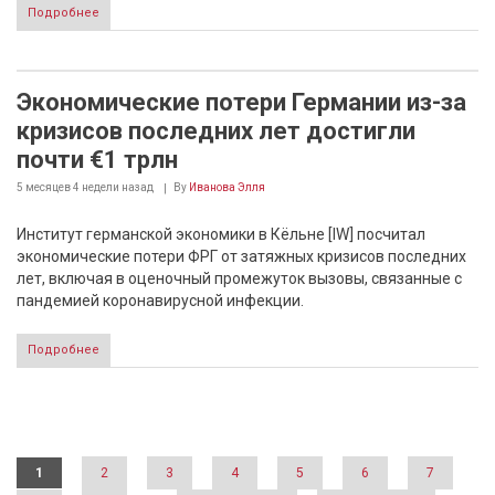
Подробнее
Экономические потери Германии из-за
кризисов последних лет достигли
почти €1 трлн
5 месяцев 4 недели
назад
By
Иванова Элля
Институт германской экономики в Кёльне [IW] посчитал
экономические потери ФРГ от затяжных кризисов последних
лет, включая в оценочный промежуток вызовы, связанные с
пандемией коронавирусной инфекции.
Подробнее
Страницы
1
2
3
4
5
6
7