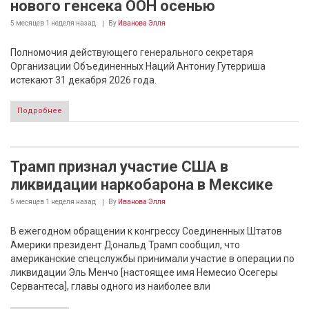
нового генсека ООН осенью
5 месяцев 1 неделя
назад
By
Иванова Элля
Полномочия действующего генерального секретаря
Организации Объединенных Наций Антониу Гутерриша
истекают 31 декабря 2026 года.
Подробнее
Трамп признал участие США в
ликвидации наркобарона в Мексике
5 месяцев 1 неделя
назад
By
Иванова Элля
В ежегодном обращении к конгрессу Соединенных Штатов
Америки президент Дональд Трамп сообщил, что
американские спецслужбы принимали участие в операции по
ликвидации Эль Менчо [настоящее имя Немесио Осегеры
Сервантеса], главы одного из наиболее вли