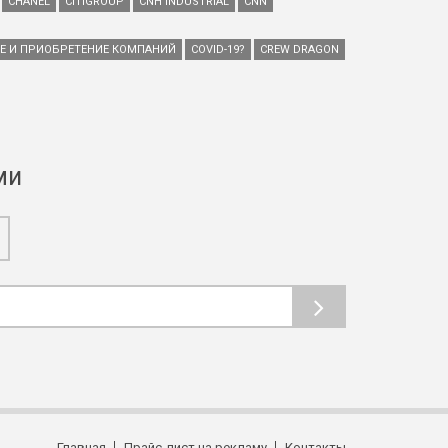
CHANEL
CITIGROUP
CNH INDUSTRIAL
CNN
ИЕ И ПРИОБРЕТЕНИЕ КОМПАНИЙ
COVID-19?
CREW DRAGON
ми
Главная
Прайс-лист на рекламу
Контакты