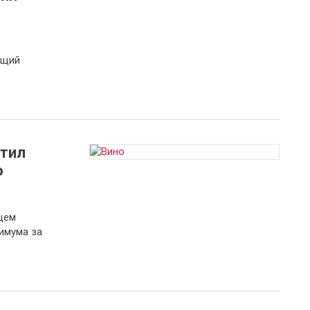
а
ющий
стил
ю
а
цем
имума за