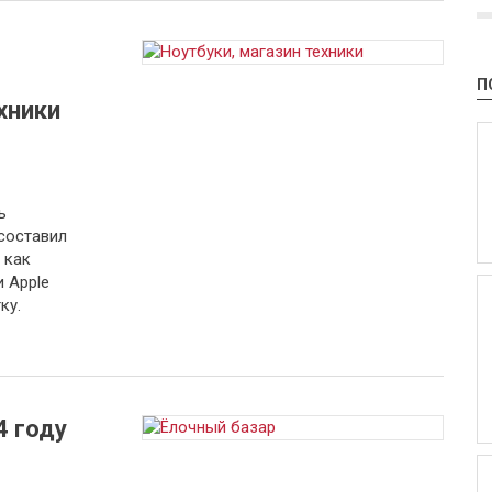
П
хники
ь
составил
 как
и Apple
ку.
4 году