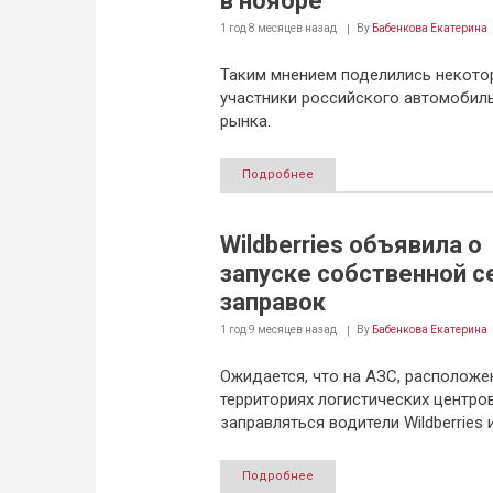
в ноябре
1 год 8 месяцев
назад
By
Бабенкова Екатерина
Таким мнением поделились некото
участники российского автомобил
рынка.
Подробнее
Wildberries объявила о
запуске собственной с
заправок
1 год 9 месяцев
назад
By
Бабенкова Екатерина
Ожидается, что на АЗС, расположе
территориях логистических центров
заправляться водители Wildberries и
Подробнее