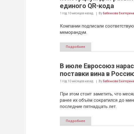
единого QR-кода
1 год 10 месяцев
назад
By
Бабенкова Екатерин
Компании подписали соответству
меморандум.
Подробнее
В июле Евросоюз нара
поставки вина в Росси
1 год 10 месяцев
назад
By
Бабенкова Екатерин
При этом стоит заметить, что меся
ранее их объём сократился до мин
последние пятнадцать лет.
Подробнее