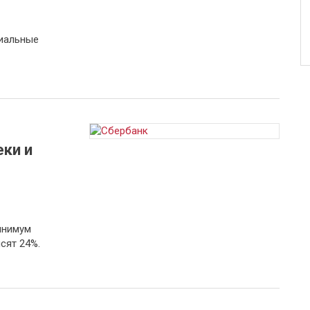
миальные
ки и
инимум
сят 24%.