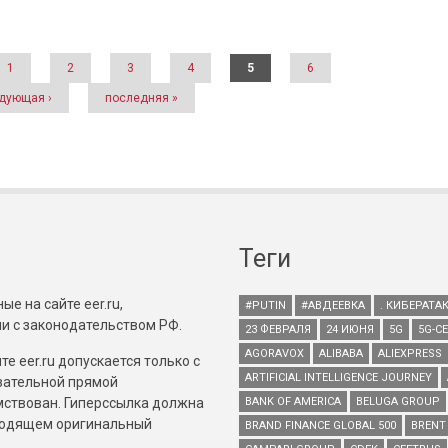
1
2
3
4
5
6
дующая ›
последняя »
Теги
е на сайте eer.ru,
#PUTIN
#АВДЕЕВКА
. КИБЕРАТА
и с законодательством РФ.
23 ФЕВРАЛЯ
24 ИЮНЯ
5G
5G-С
AGORAVOX
ALIBABA
ALIEXPRESS
е eer.ru допускается только с
ARTIFICIAL INTELLIGENCE JOURNEY
зательной прямой
имствован. Гиперссылка должна
BANK OF AMERICA
BELUGA GROUP
зводящем оригинальный
BRAND FINANCE GLOBAL 500
BRENT