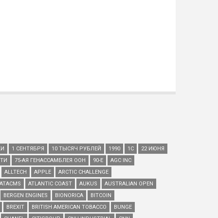
КИ
1 СЕНТЯБРЯ
10 ТЫСЯЧ РУБЛЕЙ
1990
1С
22 ИЮНЯ
ЕТИ
75-АЯ ГЕНАССАМБЛЕЯ ООН
90-Е
AGC INC
ALLTECH
APPLE
ARCTIC CHALLENGE
ATACMS
ATLANTIC COAST
AUKUS
AUSTRALIAN OPEN
BERGEN ENGINES
BIONORICA
BITCOIN
BREXIT
BRITISH AMERICAN TOBACCO
BUNGE