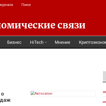
 журнала
Поиск
омические связи
Бизнес
HiTech
Мнение
Криптоэконо
а
 о
одаж
и