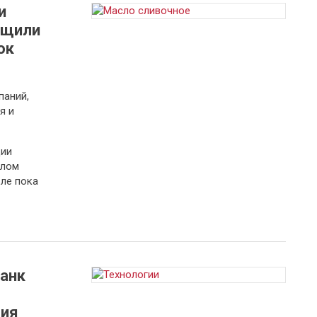
и
бщили
ок
паний,
я и
ции
елом
вле пока
банк
тия