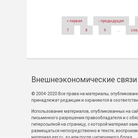
Страницы
« первая
‹ предыдущая
7
8
9
…
сле
Внешнеэкономические связи
© 2004-2020 Все права на материалы, опубликованны
принадлежат редакции и охраняются в соответстви
Использование материалов, опубликованных на сайт
письменного разрешения правообладателя и с обя
гиперссылкой на страницу, с которой материал за
размещаться непосредственно в тексте, воспрои
материал eer.ru, до или после цитируемого блока.