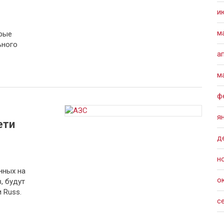
и
м
рые
ьного
а
м
ф
я
ети
д
н
нных на
о
, будут
 Russ.
с