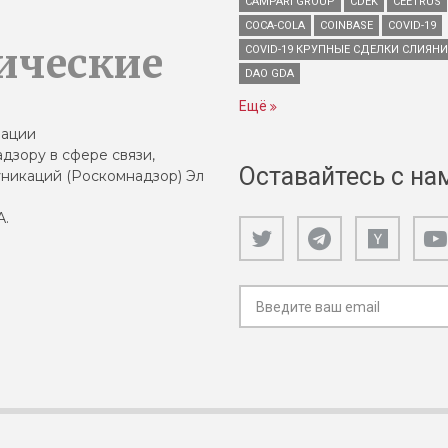
CAMPARI GROUP
CDEK
CEETRUS
COCA-COLA
COINBASE
COVID-19
ические
COVID-19 КРУПНЫЕ СДЕЛКИ СЛИЯН
DAO GDA
Ещё
зации
дзору в сфере связи,
Оставайтесь с на
никаций (Роскомнадзор) Эл
А.