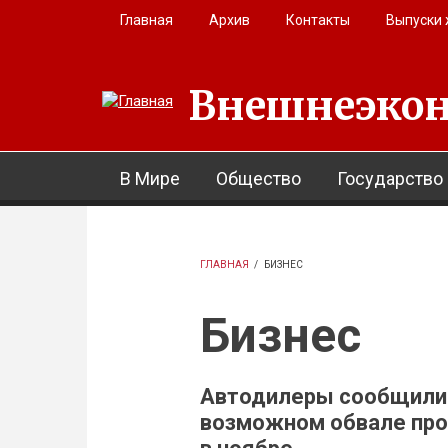
Перейти к основному содержанию
Главная
Архив
Контакты
Выпуски
Внешнеэкон
В Мире
Общество
Государство
ГЛАВНАЯ
/
БИЗНЕС
Бизнес
Автодилеры сообщили
возможном обвале пр