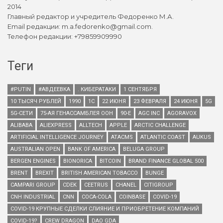
2014
Главный редактор и учредитель Федоренко М.А.
Email редакции: m.a.fedorenko@gmail.com.
Телефон редакции: +79859909990
Теги
#PUTIN
#АВДЕЕВКА
. КИБЕРАТАКИ
1 СЕНТЯБРЯ
10 ТЫСЯЧ РУБЛЕЙ
1990
1С
22 ИЮНЯ
23 ФЕВРАЛЯ
24 ИЮНЯ
5G
5G-СЕТИ
75-АЯ ГЕНАССАМБЛЕЯ ООН
90-Е
AGC INC
AGORAVOX
ALIBABA
ALIEXPRESS
ALLTECH
APPLE
ARCTIC CHALLENGE
ARTIFICIAL INTELLIGENCE JOURNEY
ATACMS
ATLANTIC COAST
AUKUS
AUSTRALIAN OPEN
BANK OF AMERICA
BELUGA GROUP
BERGEN ENGINES
BIONORICA
BITCOIN
BRAND FINANCE GLOBAL 500
BRENT
BREXIT
BRITISH AMERICAN TOBACCO
BUNGE
CAMPARI GROUP
CDEK
CEETRUS
CHANEL
CITIGROUP
CNH INDUSTRIAL
CNN
COCA-COLA
COINBASE
COVID-19
COVID-19 КРУПНЫЕ СДЕЛКИ СЛИЯНИЕ И ПРИОБРЕТЕНИЕ КОМПАНИЙ
COVID-19?
CREW DRAGON
DAO GDA