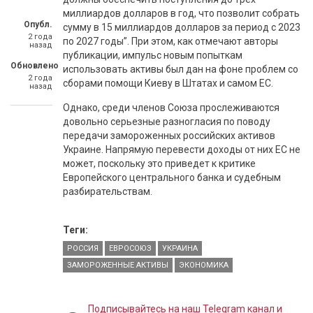
миллиардов долларов в год, что позволит собрать
Опубл.
сумму в 15 миллиардов долларов за период с 2023
2 года
по 2027 годы”. При этом, как отмечают авторы
назад
публикации, импульс новым попыткам
Обновлено
использовать активы был дан на фоне проблем со
2 года
сборами помощи Киеву в Штатах и самом ЕС.
назад
Однако, среди членов Союза прослеживаются
довольно серьезные разногласия по поводу
передачи замороженных российских активов
Украине. Напрямую перевести доходы от них ЕС не
может, поскольку это приведет к критике
Европейского центрального банка и судебным
разбирательствам.
Теги:
РОССИЯ
ЕВРОСОЮЗ
УКРАИНА
ЗАМОРОЖЕННЫЕ АКТИВЫ
ЭКОНОМИКА
Подписывайтесь на наш Telegram канал и