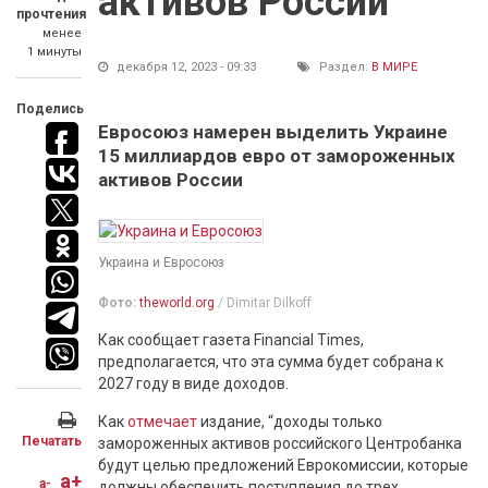
активов России
прочтения
менее
1 минуты
декабря 12, 2023 - 09:33
Раздел:
В МИРЕ
Поделись
Евросоюз намерен выделить Украине
15 миллиардов евро от замороженных
активов России
Украина и Евросоюз
Фото:
theworld.org
/ Dimitar Dilkoff
Как сообщает газета Financial Times,
предполагается, что эта сумма будет собрана к
2027 году в виде доходов.
Как
отмечает
издание, “доходы только
Печатать
замороженных активов российского Центробанка
будут целью предложений Еврокомиссии, которые
a+
a-
должны обеспечить поступления до трех