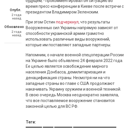
будущем, -
прокомментировал он ситуацию во
время пресс-конференции в Киеве после встречи с
Опубл.
президентом Владимиром Зеленским.
2 года
назад
При этом Остин
подчеркнул
, что результаты
Обновлено
Вооруженных сил Украины напрямую зависят от
2 года
способности украинской армии грамотно
назад
использовать различные виды вооружений,
которые им поставляют западные партнеры.
Напомним, о начале военной спецоперации России
на Украине было объявлено 24 февраля 2022 года.
Ее целью является освобождение мирного
населения Донбасса, демилитаризация и
денацификация страны. Несмотря ни на что
западные страны во главе с США продолжают
накачивать Украину оружием и военной техникой.
В свою очередь Москва неоднократно заявляла,
что все поставляемое вооружение становится
законной целью для ВС РФ.
Теги: