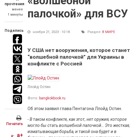
«волшебной
прочтения
менее
палочкой» для ВСУ
1 минуты
Поделись
ноября 21, 2023 - 10:18
Раздел:
В МИРЕ
У США нет вооружения, которое станет
“волшебной палочкой” для Украины в
конфликте с Россией
Ллойд Остин
Фото:
bangkokbook.ru
Об этом заявил глава Пентагона Ллойд Остин.
- В таком конфликте, как этот, нет оружия, которое
Печатать
могло бы стать волшебной палочкой… Это жесткая,
изматывающая борьба, и такой она будет и в
a+
a-