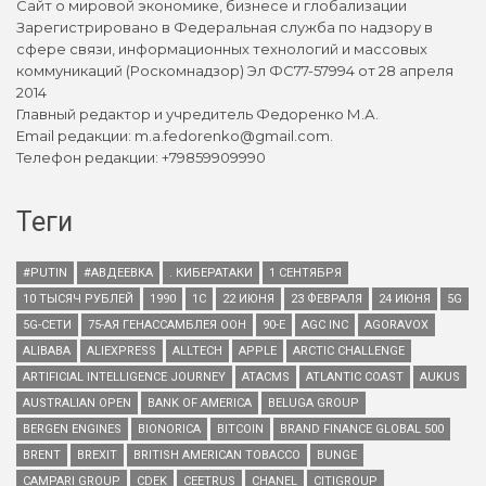
Сайт о мировой экономике, бизнесе и глобализации
Зарегистрировано в Федеральная служба по надзору в
сфере связи, информационных технологий и массовых
коммуникаций (Роскомнадзор) Эл ФС77-57994 от 28 апреля
2014
Главный редактор и учредитель Федоренко М.А.
Email редакции: m.a.fedorenko@gmail.com.
Телефон редакции: +79859909990
Теги
#PUTIN
#АВДЕЕВКА
. КИБЕРАТАКИ
1 СЕНТЯБРЯ
10 ТЫСЯЧ РУБЛЕЙ
1990
1С
22 ИЮНЯ
23 ФЕВРАЛЯ
24 ИЮНЯ
5G
5G-СЕТИ
75-АЯ ГЕНАССАМБЛЕЯ ООН
90-Е
AGC INC
AGORAVOX
ALIBABA
ALIEXPRESS
ALLTECH
APPLE
ARCTIC CHALLENGE
ARTIFICIAL INTELLIGENCE JOURNEY
ATACMS
ATLANTIC COAST
AUKUS
AUSTRALIAN OPEN
BANK OF AMERICA
BELUGA GROUP
BERGEN ENGINES
BIONORICA
BITCOIN
BRAND FINANCE GLOBAL 500
BRENT
BREXIT
BRITISH AMERICAN TOBACCO
BUNGE
CAMPARI GROUP
CDEK
CEETRUS
CHANEL
CITIGROUP