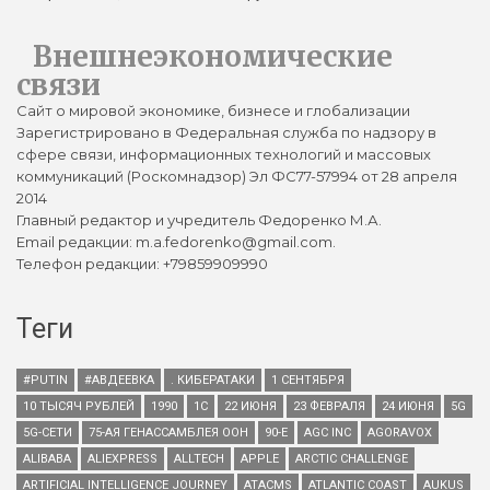
Внешнеэкономические
связи
Сайт о мировой экономике, бизнесе и глобализации
Зарегистрировано в Федеральная служба по надзору в
сфере связи, информационных технологий и массовых
коммуникаций (Роскомнадзор) Эл ФС77-57994 от 28 апреля
2014
Главный редактор и учредитель Федоренко М.А.
Email редакции: m.a.fedorenko@gmail.com.
Телефон редакции: +79859909990
Теги
#PUTIN
#АВДЕЕВКА
. КИБЕРАТАКИ
1 СЕНТЯБРЯ
10 ТЫСЯЧ РУБЛЕЙ
1990
1С
22 ИЮНЯ
23 ФЕВРАЛЯ
24 ИЮНЯ
5G
5G-СЕТИ
75-АЯ ГЕНАССАМБЛЕЯ ООН
90-Е
AGC INC
AGORAVOX
ALIBABA
ALIEXPRESS
ALLTECH
APPLE
ARCTIC CHALLENGE
ARTIFICIAL INTELLIGENCE JOURNEY
ATACMS
ATLANTIC COAST
AUKUS