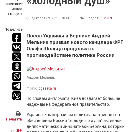
«холодный душ»
прочтения
менее
1 минуты
декабря 09, 2021 - 10:41
Раздел:
В МИРЕ
Поделись
Посол Украины в Берлине Андрей
Мельник призвал нового канцлера ФРГ
Олафа Шольца продолжать
противодействие политике России
Андрей Мельник
Фото:
jpgazeta.ru
По словам дипломата, Киев возлагает большие
надежды на федеральное правительство.
Украина, как выразился политик, настаивает на
Печатать
обеспечении России “холодного душа” активной
дипломатической инициативой Берлина, который
a+
a-