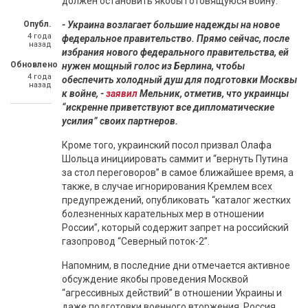
должен остановить якобы готовящуюся войну.
Опубл.
- Украина возлагает большие надежды на новое
4 года
федеральное правительство. Прямо сейчас, после
назад
избрания нового федерального правительства, ей
Обновлено
нужен мощный голос из Берлина, чтобы
4 года
обеспечить холодный душ для подготовки Москвы
назад
к войне, -
заявил
Мельник, отметив, что украинцы
“искренне приветствуют все дипломатические
усилия” своих партнеров.
Кроме того, украинский посол призвал Олафа
Шольца инициировать саммит и “вернуть Путина
за стол переговоров” в самое ближайшее время, а
также, в случае игнорирования Кремлем всех
предупреждений, опубликовать “каталог жестких
болезненных карательных мер в отношении
России”, который содержит запрет на российский
газопровод “Северный поток-2”.
Напомним, в последние дни отмечается активное
обсуждение якобы проведения Москвой
“агрессивных действий” в отношении Украины и
даже подготовки военного вторжения. Россия