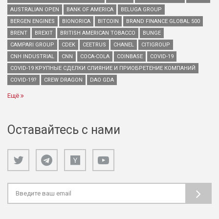
AUSTRALIAN OPEN
BANK OF AMERICA
BELUGA GROUP
BERGEN ENGINES
BIONORICA
BITCOIN
BRAND FINANCE GLOBAL 500
BRENT
BREXIT
BRITISH AMERICAN TOBACCO
BUNGE
CAMPARI GROUP
CDEK
CEETRUS
CHANEL
CITIGROUP
CNH INDUSTRIAL
CNN
COCA-COLA
COINBASE
COVID-19
COVID-19 КРУПНЫЕ СДЕЛКИ СЛИЯНИЕ И ПРИОБРЕТЕНИЕ КОМПАНИЙ
COVID-19?
CREW DRAGON
DAO GDA
Ещё
Оставайтесь с нами