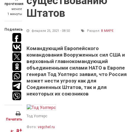
существованию
прочтения
менее
Штатов
1 минуты
Поделись
февраля 25, 2021 - 08:50
Раздел:
В МИРЕ
Командующий Европейского
командования Вооруженных сил США и
верховный главнокомандующий
объединенными силами НАТО в Европе
генерал Тод Уолтерс заявил, что Россия
может нести угрозу как для
Соединенных Штатов, так и для
некоторых их союзников
Тод Уолтерс
Печатать
Фото:
vegchel.ru
a+
a-