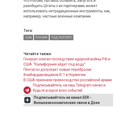
что Россия, пытаясь ослабить, запугать и
разобщить Штаты с их партнерами, может
использовать нетрадиционные инструменты, как,
например, частные военные компании.
Теги:
США
РОССИЯ
ТОД УОЛТЕРС
Читайте также:
Генерал описал последствия ядерной войны РФ и
США: “Калифорния уйдет под воду”
Пентагон допускает новые переброски
бомбардировщиков B-1 в Норвегию
В США признали превосходство российской армии
Подписывайтесь на наш Telegram канал и
будьте в курсе всех событий
Подписывайтесь на канал EER -
Внешнеэкономические связи в Дзен