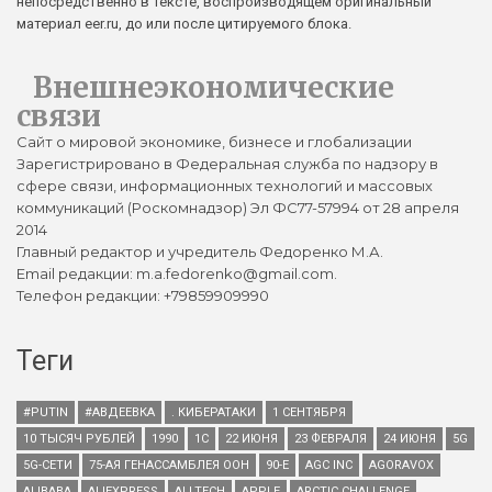
непосредственно в тексте, воспроизводящем оригинальный
материал eer.ru, до или после цитируемого блока.
Внешнеэкономические
связи
Сайт о мировой экономике, бизнесе и глобализации
Зарегистрировано в Федеральная служба по надзору в
сфере связи, информационных технологий и массовых
коммуникаций (Роскомнадзор) Эл ФС77-57994 от 28 апреля
2014
Главный редактор и учредитель Федоренко М.А.
Email редакции: m.a.fedorenko@gmail.com.
Телефон редакции: +79859909990
Теги
#PUTIN
#АВДЕЕВКА
. КИБЕРАТАКИ
1 СЕНТЯБРЯ
10 ТЫСЯЧ РУБЛЕЙ
1990
1С
22 ИЮНЯ
23 ФЕВРАЛЯ
24 ИЮНЯ
5G
5G-СЕТИ
75-АЯ ГЕНАССАМБЛЕЯ ООН
90-Е
AGC INC
AGORAVOX
ALIBABA
ALIEXPRESS
ALLTECH
APPLE
ARCTIC CHALLENGE