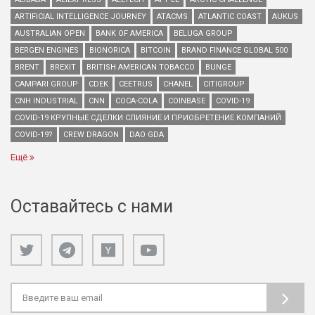
ARTIFICIAL INTELLIGENCE JOURNEY
ATACMS
ATLANTIC COAST
AUKUS
AUSTRALIAN OPEN
BANK OF AMERICA
BELUGA GROUP
BERGEN ENGINES
BIONORICA
BITCOIN
BRAND FINANCE GLOBAL 500
BRENT
BREXIT
BRITISH AMERICAN TOBACCO
BUNGE
CAMPARI GROUP
CDEK
CEETRUS
CHANEL
CITIGROUP
CNH INDUSTRIAL
CNN
COCA-COLA
COINBASE
COVID-19
COVID-19 КРУПНЫЕ СДЕЛКИ СЛИЯНИЕ И ПРИОБРЕТЕНИЕ КОМПАНИЙ
COVID-19?
CREW DRAGON
DAO GDA
Ещё
Оставайтесь с нами