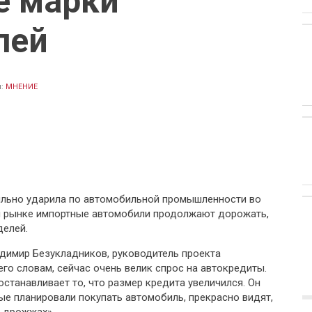
е марки
лей
л:
МНЕНИЕ
ильно ударила по автомобильной промышленности во
ом рынке импортные автомобили продолжают дорожать,
делей.
димир Безукладников, руководитель проекта
его словам, сейчас очень велик спрос на автокредиты.
останавливает то, что размер кредита увеличился. Он
рые планировали покупать автомобиль, прекрасно видят,