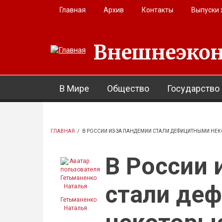
Перейти к основному содержанию
Главная
Архив
Контакты
Выпуски
Внешнеэкон
В Мире
Общество
Государство
ГЛАВНАЯ
/
В РОССИИ ИЗ-ЗА ПАНДЕМИИ СТАЛИ ДЕФИЦИТНЫМИ НЕ
В России 
стали де
Гетьманенко
Наталья