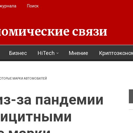
 журнала
Поиск
омические связи
Бизнес
HiTech
Мнение
Криптоэконо
КОТОРЫЕ МАРКИ АВТОМОБИЛЕЙ
из-за пандемии
фицитными