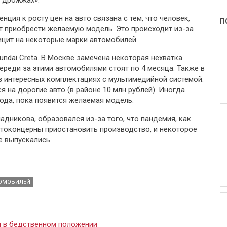
а дрожжах».
нция к росту цен на авто связана с тем, что человек,
П
т приобрести желаемую модель. Это происходит из-за
ицит на некоторые марки автомобилей.
undai Creta. В Москве замечена некоторая нехватка
череди за этими автомобилями стоят по 4 месяца. Также в
 в интересных комплектациях с мультимедийной системой.
я на дорогие авто (в районе 10 млн рублей). Иногда
ода, пока появится желаемая модель.
адникова, образовался из-за того, что пандемия, как
втоконцерны приостановить производство, и некоторое
е выпускались.
ОМОБИЛЕЙ
я в бедственном положении