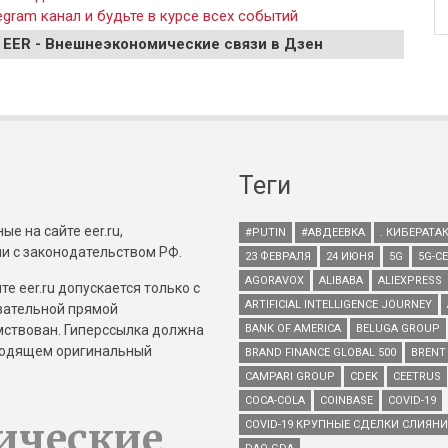
gram канал и будьте в курсе всех событий
 EER - Внешнеэкономические связи в Дзен
Теги
е на сайте eer.ru,
#PUTIN
#АВДЕЕВКА
. КИБЕРАТА
и с законодательством РФ.
23 ФЕВРАЛЯ
24 ИЮНЯ
5G
5G-С
AGORAVOX
ALIBABA
ALIEXPRESS
е eer.ru допускается только с
ARTIFICIAL INTELLIGENCE JOURNEY
зательной прямой
имствован. Гиперссылка должна
BANK OF AMERICA
BELUGA GROUP
зводящем оригинальный
BRAND FINANCE GLOBAL 500
BRENT
CAMPARI GROUP
CDEK
CEETRUS
COCA-COLA
COINBASE
COVID-19
ические
COVID-19 КРУПНЫЕ СДЕЛКИ СЛИЯН