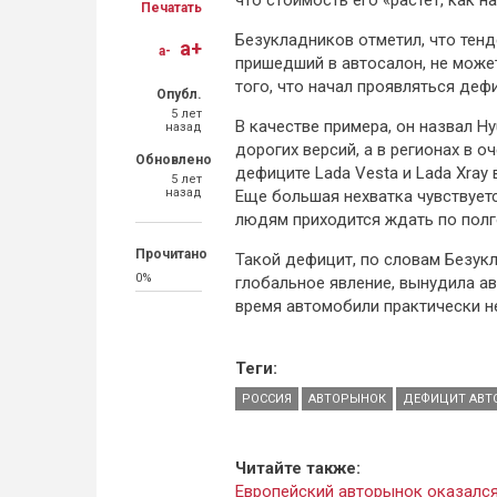
что стоимость его «растет, как н
Печатать
Безукладников отметил, что тенде
a+
a-
пришедший в автосалон, не може
того, что начал проявляться деф
Опубл.
5 лет
В качестве примера, он назвал Hy
назад
дорогих версий, а в регионах в о
Обновлено
дефиците Lada Vesta и Lada Xray
5 лет
назад
Еще большая нехватка чувствуетс
людям приходится ждать по полг
Прочитано
Такой дефицит, по словам Безукл
0%
глобальное явление, вынудила а
время автомобили практически н
Теги:
РОССИЯ
АВТОРЫНОК
ДЕФИЦИТ АВТ
Читайте также:
Европейский авторынок оказалс