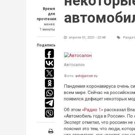
некоторы
Время
автомоби
для
прочтения
менее
1 минуты
апреля 01, 2021 - 22:48
Разде
Поделись
Автосалон
Фото:
avtojurcon.ru
Пандемия коронавируса очень с
всем мире. Сейчас на российск
появился дефицит некоторых мо
Об этом
«Радио 1»
рассказал Вла
«Автомобиль года в России». По 
Эксперт отметил, что россиян не 
пояснил это тем, что люди, кото