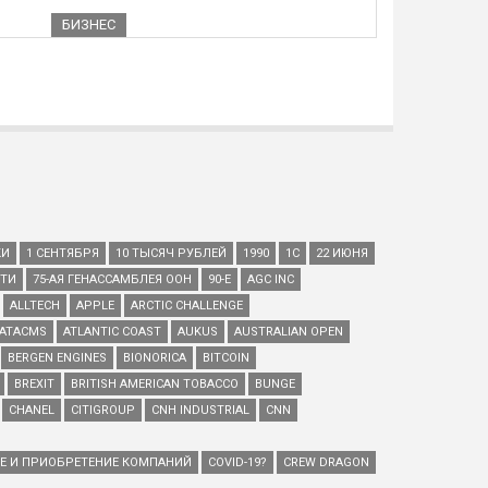
БИЗНЕС
КИ
1 СЕНТЯБРЯ
10 ТЫСЯЧ РУБЛЕЙ
1990
1С
22 ИЮНЯ
ЕТИ
75-АЯ ГЕНАССАМБЛЕЯ ООН
90-Е
AGC INC
ALLTECH
APPLE
ARCTIC CHALLENGE
ATACMS
ATLANTIC COAST
AUKUS
AUSTRALIAN OPEN
BERGEN ENGINES
BIONORICA
BITCOIN
BREXIT
BRITISH AMERICAN TOBACCO
BUNGE
CHANEL
CITIGROUP
CNH INDUSTRIAL
CNN
ИЕ И ПРИОБРЕТЕНИЕ КОМПАНИЙ
COVID-19?
CREW DRAGON