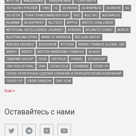
#PUTIN
#АВДЕЕВКА
. КИБЕРАТАКИ
1 СЕНТЯБРЯ
10 ТЫСЯЧ РУБЛЕЙ
1990
1С
22 ИЮНЯ
23 ФЕВРАЛЯ
24 ИЮНЯ
5G
5G-СЕТИ
75-АЯ ГЕНАССАМБЛЕЯ ООН
90-Е
AGC INC
AGORAVOX
ALIBABA
ALIEXPRESS
ALLTECH
APPLE
ARCTIC CHALLENGE
ARTIFICIAL INTELLIGENCE JOURNEY
ATACMS
ATLANTIC COAST
AUKUS
AUSTRALIAN OPEN
BANK OF AMERICA
BELUGA GROUP
BERGEN ENGINES
BIONORICA
BITCOIN
BRAND FINANCE GLOBAL 500
BRENT
BREXIT
BRITISH AMERICAN TOBACCO
BUNGE
CAMPARI GROUP
CDEK
CEETRUS
CHANEL
CITIGROUP
CNH INDUSTRIAL
CNN
COCA-COLA
COINBASE
COVID-19
COVID-19 КРУПНЫЕ СДЕЛКИ СЛИЯНИЕ И ПРИОБРЕТЕНИЕ КОМПАНИЙ
COVID-19?
CREW DRAGON
DAO GDA
Ещё
Оставайтесь с нами