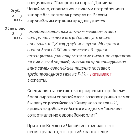
специалиста "Газпром экспорта" Даниила
Чапайкина, справиться с пиками потребления в
Опубл.
январе без поставок ресурса из России
3 года
назад
европейским странам вряд ли удастся.
Обновлено
- Наиболее сложным зимним месяцем станет
3 года
январь, когда пики потребления устойчиво
назад
превышают 1,8 млрд куб. м в сутки. Мощности
европейских ПХГ исторически обладали
потенциалом для покрытия этих пиков, но справятся
ли они с этой задачей, учитывая произошедшее по
вине самих европейцев падение поставок
трубопроводного газа из РФ?
, -
указывают
эксперты.
Специалисты считают, что разрешить проблему
балансировки европейского газового рынка помог
бы запуск российского “Северного потока-2”,
однако подобные события ожидаемо “вызовут
сопротивление европейских элит”.
При этом Комлев и Чапайкин отмечают, что
несмотря на то, что третий квартал еще