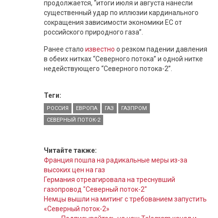
продолжается, “итоги июля и августа нанесли
существенный удар по иллюзии кардинального
сокращения зависимости экономики ЕС от
российского природного газа”.
Ранее стало
известно
о резком падении давления
в обеих нитках “Северного потока” и одной нитке
недействующего “Северного потока-2”.
Теги:
РОССИЯ
ЕВРОПА
ГАЗ
ГАЗПРОМ
СЕВЕРНЫЙ ПОТОК-2
Читайте также:
Франция пошла на радикальные меры из-за
высоких цен на газ
Германия отреагировала на треснувший
газопровод "Северный поток-2"
Немцы вышли на митинг с требованием запустить
«Северный поток-2»