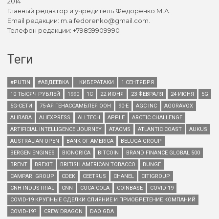
2014
Главный редактор и учредитель Федоренко М.А.
Email редакции: m.a.fedorenko@gmail.com.
Телефон редакции: +79859909990
Теги
#PUTIN
#АВДЕЕВКА
. КИБЕРАТАКИ
1 СЕНТЯБРЯ
10 ТЫСЯЧ РУБЛЕЙ
1990
1С
22 ИЮНЯ
23 ФЕВРАЛЯ
24 ИЮНЯ
5G
5G-СЕТИ
75-АЯ ГЕНАССАМБЛЕЯ ООН
90-Е
AGC INC
AGORAVOX
ALIBABA
ALIEXPRESS
ALLTECH
APPLE
ARCTIC CHALLENGE
ARTIFICIAL INTELLIGENCE JOURNEY
ATACMS
ATLANTIC COAST
AUKUS
AUSTRALIAN OPEN
BANK OF AMERICA
BELUGA GROUP
BERGEN ENGINES
BIONORICA
BITCOIN
BRAND FINANCE GLOBAL 500
BRENT
BREXIT
BRITISH AMERICAN TOBACCO
BUNGE
CAMPARI GROUP
CDEK
CEETRUS
CHANEL
CITIGROUP
CNH INDUSTRIAL
CNN
COCA-COLA
COINBASE
COVID-19
COVID-19 КРУПНЫЕ СДЕЛКИ СЛИЯНИЕ И ПРИОБРЕТЕНИЕ КОМПАНИЙ
COVID-19?
CREW DRAGON
DAO GDA