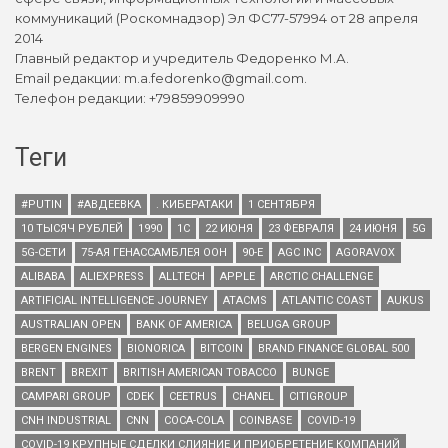
коммуникаций (Роскомнадзор) Эл ФС77-57994 от 28 апреля
2014
Главный редактор и учредитель Федоренко М.А.
Email редакции: m.a.fedorenko@gmail.com.
Телефон редакции: +79859909990
Теги
#PUTIN
#АВДЕЕВКА
. КИБЕРАТАКИ
1 СЕНТЯБРЯ
10 ТЫСЯЧ РУБЛЕЙ
1990
1С
22 ИЮНЯ
23 ФЕВРАЛЯ
24 ИЮНЯ
5G
5G-СЕТИ
75-АЯ ГЕНАССАМБЛЕЯ ООН
90-Е
AGC INC
AGORAVOX
ALIBABA
ALIEXPRESS
ALLTECH
APPLE
ARCTIC CHALLENGE
ARTIFICIAL INTELLIGENCE JOURNEY
ATACMS
ATLANTIC COAST
AUKUS
AUSTRALIAN OPEN
BANK OF AMERICA
BELUGA GROUP
BERGEN ENGINES
BIONORICA
BITCOIN
BRAND FINANCE GLOBAL 500
BRENT
BREXIT
BRITISH AMERICAN TOBACCO
BUNGE
CAMPARI GROUP
CDEK
CEETRUS
CHANEL
CITIGROUP
CNH INDUSTRIAL
CNN
COCA-COLA
COINBASE
COVID-19
COVID-19 КРУПНЫЕ СДЕЛКИ СЛИЯНИЕ И ПРИОБРЕТЕНИЕ КОМПАНИЙ