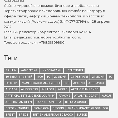
Сайт о мировой экономике, бизнесе и глобализации
Зарегистрировано в Федеральная служба по надзору в
сфере связи, информационных технологий и массовых
коммуникаций (Роскомнадзор) Эл ФС77-57994 от 28 апреля
2014
Главный редактор и учредитель Федоренко М.А.
Email редакции: m.a.fedorenko@gmail.com.
Телефон редакции: +79859909990
Теги
#PUTIN
#АВДЕЕВКА
. КИБЕРАТАКИ
1 СЕНТЯБРЯ
10 ТЫСЯЧ РУБЛЕЙ
1990
1С
22 ИЮНЯ
23 ФЕВРАЛЯ
24 ИЮНЯ
5G
5G-СЕТИ
75-АЯ ГЕНАССАМБЛЕЯ ООН
90-Е
AGC INC
AGORAVOX
ALIBABA
ALIEXPRESS
ALLTECH
APPLE
ARCTIC CHALLENGE
ARTIFICIAL INTELLIGENCE JOURNEY
ATACMS
ATLANTIC COAST
AUKUS
AUSTRALIAN OPEN
BANK OF AMERICA
BELUGA GROUP
BERGEN ENGINES
BIONORICA
BITCOIN
BRAND FINANCE GLOBAL 500
BRENT
BREXIT
BRITISH AMERICAN TOBACCO
BUNGE