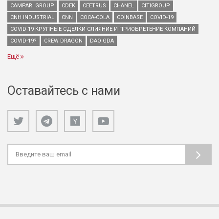
CAMPARI GROUP
CDEK
CEETRUS
CHANEL
CITIGROUP
CNH INDUSTRIAL
CNN
COCA-COLA
COINBASE
COVID-19
COVID-19 КРУПНЫЕ СДЕЛКИ СЛИЯНИЕ И ПРИОБРЕТЕНИЕ КОМПАНИЙ
COVID-19?
CREW DRAGON
DAO GDA
Ещё
Оставайтесь с нами