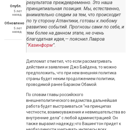
результатов преждевременно. Это наша
Опубл.
принципиальная позиция. Мы, естественно,
5 лет
внимательно следим за тем, что происходит
назад
по ту сторону Атлантики, готовы к любому
Обновлено
развитию событий. Прогнозы сами по себе, и
5 лет
назад
тем более на данном этапе, не очень
благодатная идея,— пояснил Лавров
“
Казинформ
”.
Дипломат отметил, что если рассматривать
действия и заявление Джо Байдена, то можно
предположить, что при нем внешняя политика
страны будет неким продолжением политики,
проводимой ранее Бараком Обамой.
По словам главы российского
внешнеполитического ведомства дальнейшая
работа будет выстраиваться “на принципах
честности, взаимоуважения и невмешательства во
внутренние дела” с любой администрацией. Он
также выразил надежду,что Вашингтон придет к
необходимости учитывать интересы всех