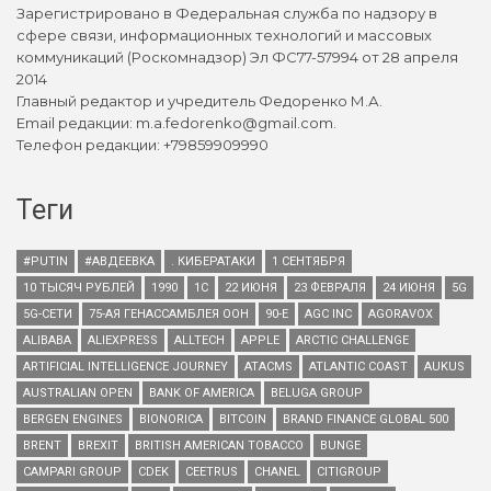
Зарегистрировано в Федеральная служба по надзору в
сфере связи, информационных технологий и массовых
коммуникаций (Роскомнадзор) Эл ФС77-57994 от 28 апреля
2014
Главный редактор и учредитель Федоренко М.А.
Email редакции: m.a.fedorenko@gmail.com.
Телефон редакции: +79859909990
Теги
#PUTIN
#АВДЕЕВКА
. КИБЕРАТАКИ
1 СЕНТЯБРЯ
10 ТЫСЯЧ РУБЛЕЙ
1990
1С
22 ИЮНЯ
23 ФЕВРАЛЯ
24 ИЮНЯ
5G
5G-СЕТИ
75-АЯ ГЕНАССАМБЛЕЯ ООН
90-Е
AGC INC
AGORAVOX
ALIBABA
ALIEXPRESS
ALLTECH
APPLE
ARCTIC CHALLENGE
ARTIFICIAL INTELLIGENCE JOURNEY
ATACMS
ATLANTIC COAST
AUKUS
AUSTRALIAN OPEN
BANK OF AMERICA
BELUGA GROUP
BERGEN ENGINES
BIONORICA
BITCOIN
BRAND FINANCE GLOBAL 500
BRENT
BREXIT
BRITISH AMERICAN TOBACCO
BUNGE
CAMPARI GROUP
CDEK
CEETRUS
CHANEL
CITIGROUP