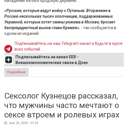
нападение на белгородскую деревню".
«Русские, которые ведут войну с Путиным. Вторжение в
Россию нескольких тысяч ополченцев, поддерживаемых
Украиной, которые хотят смены режима в Москве, бросает
беспрецедентный вызов главе Кремля»
, - так сообщается в
одном из изданий.
Подписывайтесь на наш Telegram канал и будьте в курсе
всех событий
Подписывайтесь на канал EER -
Внешнеэкономические связи в Дзен
Подробнее
о Стало известно, для чего Киеву нужно было "абсурдное
нападение на белгородскую деревню"
Сексолог Кузнецов рассказал,
что мужчины часто мечтают о
сексе втроем и ролевых играх
мая 24, 2023 - 07:54