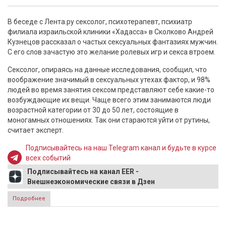
В беседе с Лента.ру сексолог, психотерапевт, психиатр
филиала израильской клиники «Хадасса» в Сколково Андрей
Кузнецов рассказал о частых сексуальных фантазиях мужчин.
С его слов зачастую это желание ролевых игр и секса втроем.
Сексолог, опираясь на данные исследования, сообщил, что
воображение значимый в сексуальных утехах фактор, и 98%
людей во время занятия сексом представляют себе какие-то
возбуждающие их вещи. Чаще всего этим занимаются люди
возрастной категории от 30 до 50 лет, состоящие в
моногамных отношениях. Так они стараются уйти от рутины,
считает эксперт.
Подписывайтесь на наш Telegram канал и будьте в курсе
всех событий
Подписывайтесь на канал EER -
Внешнеэкономические связи в Дзен
Подробнее
о Сексолог Кузнецов рассказал, что мужчины часто
мечтают о сексе втроем и ролевых играх