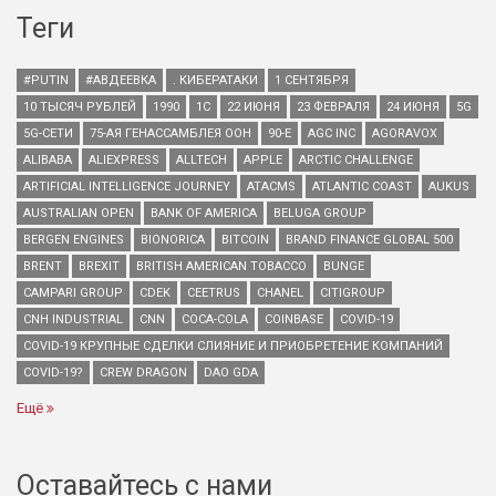
Теги
#PUTIN
#АВДЕЕВКА
. КИБЕРАТАКИ
1 СЕНТЯБРЯ
10 ТЫСЯЧ РУБЛЕЙ
1990
1С
22 ИЮНЯ
23 ФЕВРАЛЯ
24 ИЮНЯ
5G
5G-СЕТИ
75-АЯ ГЕНАССАМБЛЕЯ ООН
90-Е
AGC INC
AGORAVOX
ALIBABA
ALIEXPRESS
ALLTECH
APPLE
ARCTIC CHALLENGE
ARTIFICIAL INTELLIGENCE JOURNEY
ATACMS
ATLANTIC COAST
AUKUS
AUSTRALIAN OPEN
BANK OF AMERICA
BELUGA GROUP
BERGEN ENGINES
BIONORICA
BITCOIN
BRAND FINANCE GLOBAL 500
BRENT
BREXIT
BRITISH AMERICAN TOBACCO
BUNGE
CAMPARI GROUP
CDEK
CEETRUS
CHANEL
CITIGROUP
CNH INDUSTRIAL
CNN
COCA-COLA
COINBASE
COVID-19
COVID-19 КРУПНЫЕ СДЕЛКИ СЛИЯНИЕ И ПРИОБРЕТЕНИЕ КОМПАНИЙ
COVID-19?
CREW DRAGON
DAO GDA
Ещё
Оставайтесь с нами