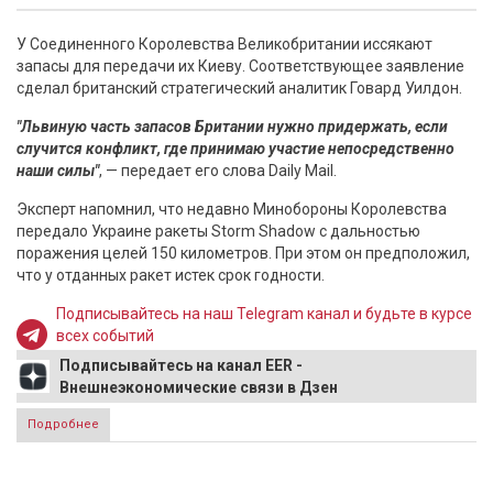
У Соединенного Королевства Великобритании иссякают
запасы для передачи их Киеву. Соответствующее заявление
сделал британский стратегический аналитик Говард Уилдон.
"Львиную часть запасов Британии нужно придержать, если
случится конфликт, где принимаю участие непосредственно
наши силы"
, — передает его слова Daily Mail.
Эксперт напомнил, что недавно Минобороны Королевства
передало Украине ракеты Storm Shadow с дальностью
поражения целей 150 километров. При этом он предположил,
что у отданных ракет истек срок годности.
Подписывайтесь на наш Telegram канал и будьте в курсе
всех событий
Подписывайтесь на канал EER -
Внешнеэкономические связи в Дзен
Подробнее
о Просроченный подарок Зеленскому поставил
Британию в критическое положение