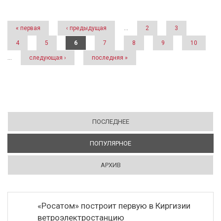
Страницы
« первая
‹ предыдущая
…
2
3
4
5
6
7
8
9
10
…
следующая ›
последняя »
ПОСЛЕДНЕЕ
ПОПУЛЯРНОЕ
(АКТИВНАЯ ВКЛАДКА)
АРХИВ
«Росатом» построит первую в Киргизии
ветроэлектростанцию