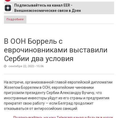
Подписывайтесь на канал EER -
Внешнеэкономические связи в Дзен
Подробнее
о Австрия отказался поддерживать газовые санкции
против России
В ООН Боррель с
еврочиновниками выставили
Сербии два условия
сентября 22, 2022 - 15:06
На встрече, организованной главой европейской дипломатии
Жозепом Боррелем в ООН, европейские чиновники
пригрозили президенту Сербии Александру Вучичу, что
иностранные инвесторы уйдут из его страны и предприятия
прекратят свою работу — если Белград продолжит
отказываться от антироссийских санкций.
Подписывайтесь на наш Telegram канал и будьте в курсе