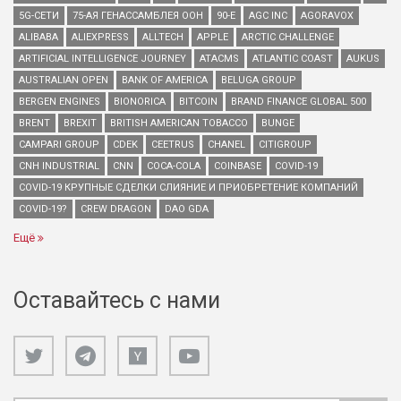
5G-СЕТИ
75-АЯ ГЕНАССАМБЛЕЯ ООН
90-Е
AGC INC
AGORAVOX
ALIBABA
ALIEXPRESS
ALLTECH
APPLE
ARCTIC CHALLENGE
ARTIFICIAL INTELLIGENCE JOURNEY
ATACMS
ATLANTIC COAST
AUKUS
AUSTRALIAN OPEN
BANK OF AMERICA
BELUGA GROUP
BERGEN ENGINES
BIONORICA
BITCOIN
BRAND FINANCE GLOBAL 500
BRENT
BREXIT
BRITISH AMERICAN TOBACCO
BUNGE
CAMPARI GROUP
CDEK
CEETRUS
CHANEL
CITIGROUP
CNH INDUSTRIAL
CNN
COCA-COLA
COINBASE
COVID-19
COVID-19 КРУПНЫЕ СДЕЛКИ СЛИЯНИЕ И ПРИОБРЕТЕНИЕ КОМПАНИЙ
COVID-19?
CREW DRAGON
DAO GDA
Ещё
Оставайтесь с нами