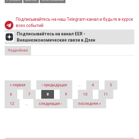
Подписывайтесь на наш Telegram канал и будьте в курсе
всех событий
Подписывайтесь на канал EER -
Внешнеэкономические связи в Дзен
Подробнее
о В АКРА прогнозируют уход из России 50 банков в
ближайшие два года
Страницы
« первая
‹ предыдущая
…
4
5
6
7
8
9
10
11
12
…
следующая ›
последняя »