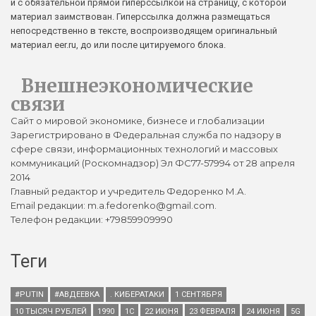
и с обязательной прямой гиперссылкой на страницу, с которой
материал заимствован. Гиперссылка должна размещаться
непосредственно в тексте, воспроизводящем оригинальный
материал eer.ru, до или после цитируемого блока.
Внешнеэкономические
связи
Сайт о мировой экономике, бизнесе и глобализации
Зарегистрировано в Федеральная служба по надзору в
сфере связи, информационных технологий и массовых
коммуникаций (Роскомнадзор) Эл ФС77-57994 от 28 апреля
2014
Главный редактор и учредитель Федоренко М.А.
Email редакции: m.a.fedorenko@gmail.com.
Телефон редакции: +79859909990
Теги
#PUTIN
#АВДЕЕВКА
. КИБЕРАТАКИ
1 СЕНТЯБРЯ
10 ТЫСЯЧ РУБЛЕЙ
1990
1С
22 ИЮНЯ
23 ФЕВРАЛЯ
24 ИЮНЯ
5G