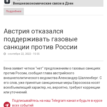
Внешнеэкономические связи в Дзен
Подробнее
о Лавров в ООН: Мы долгие 8 лет ждали, когда начнется
борьба с безнаказанностью на Украине. Время ожидания
закончилось
Австрия отказался
поддерживать газовые
санкции против России
сентября 22, 2022 - 15:55
Вена заявит четкое "нет" предложениям о газовых санкциях
против России, сообщил глава австрийского
внешнеполитического ведомства Александер Шалленберг. С
его слов, уже принятые санкционные меры Евросоюза носят
всеобъемлющий характер, но, вероятно, требуют коррекции
или уточнений.
Подписывайтесь на наш Telegram канал и будьте в курсе
всех событий