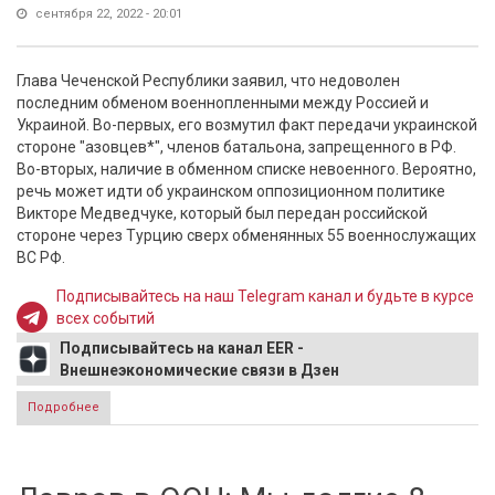
сентября 22, 2022 - 20:01
Глава Чеченской Республики заявил, что недоволен
последним обменом военнопленными между Россией и
Украиной. Во-первых, его возмутил факт передачи украинской
стороне "азовцев*", членов батальона, запрещенного в РФ.
Во-вторых, наличие в обменном списке невоенного. Вероятно,
речь может идти об украинском оппозиционном политике
Викторе Медведчуке, который был передан российской
стороне через Турцию сверх обменянных 55 военнослужащих
ВС РФ.
Подписывайтесь на наш Telegram канал и будьте в курсе
всех событий
Подписывайтесь на канал EER -
Внешнеэкономические связи в Дзен
Подробнее
о Кадыров остался недоволен последним решение
Минобороны и ФСБ