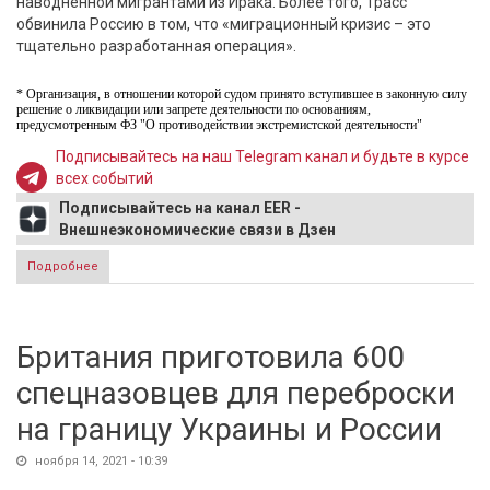
наводненной мигрантами из Ирака. Более того, Трасс
обвинила Россию в том, что «миграционный кризис – это
тщательно разработанная операция».
* Организация, в отношении которой судом принято вступившее в законную силу
решение о ликвидации или запрете деятельности по основаниям,
предусмотренным ФЗ "О противодействии экстремистской деятельности"
Подписывайтесь на наш Telegram канал и будьте в курсе
всех событий
Подписывайтесь на канал EER -
Внешнеэкономические связи в Дзен
Подробнее
о Захарова жестко ответила главе МИД Британии:
"Лондон должен ответить за свои преступления"
Британия приготовила 600
спецназовцев для переброски
на границу Украины и России
ноября 14, 2021 - 10:39