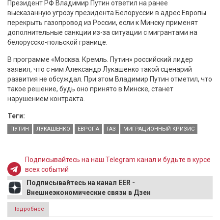
Президент РФ Владимир Путин ответил на ранее
высказанную угрозу президента Белоруссии в адрес Европы
перекрыть газопровод из России, если к Минску применят
дополнительные санкции из-за ситуации с мигрантами на
белорусско-польской границе.
В программе «Москва. Кремль. Путин» российский лидер
заявил, что с ним Александр Лукашенко такой сценарий
развития не обсуждал. При этом Владимир Путин отметил, что
такое решение, будь оно принято в Минске, станет
нарушением контракта.
Теги:
ПУТИН
ЛУКАШЕНКО
ЕВРОПА
ГАЗ
МИГРАЦИОННЫЙ КРИЗИС
Подписывайтесь на наш Telegram канал и будьте в курсе
всех событий
Подписывайтесь на канал EER -
Внешнеэкономические связи в Дзен
Подробнее
о Путин впервые ответил на угрозу Лукашенко перекрыть
российский газ в Европу