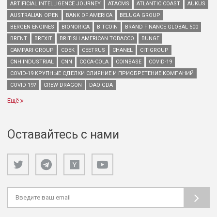
ARTIFICIAL INTELLIGENCE JOURNEY
ATACMS
ATLANTIC COAST
AUKUS
AUSTRALIAN OPEN
BANK OF AMERICA
BELUGA GROUP
BERGEN ENGINES
BIONORICA
BITCOIN
BRAND FINANCE GLOBAL 500
BRENT
BREXIT
BRITISH AMERICAN TOBACCO
BUNGE
CAMPARI GROUP
CDEK
CEETRUS
CHANEL
CITIGROUP
CNH INDUSTRIAL
CNN
COCA-COLA
COINBASE
COVID-19
COVID-19 КРУПНЫЕ СДЕЛКИ СЛИЯНИЕ И ПРИОБРЕТЕНИЕ КОМПАНИЙ
COVID-19?
CREW DRAGON
DAO GDA
Ещё
Оставайтесь с нами