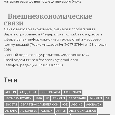
материал eer.ru, до или после цитируемого блока.
Внешнеэкономические
связи
Сайт о мировой экономике, бизнесе и глобализации
Зарегистрировано в Федеральная служба по надзору в
сфере связи, информационных технологий и массовых
коммуникаций (Роскомнадзор) Эл ФС77-57994 от 28 апреля
2014
Главный редактор и учредитель Федоренко М.А.
Email редакции: m.a.fedorenko@gmail.com.
Телефон редакции: +79859909990
Теги
#PUTIN
#АВДЕЕВКА
. КИБЕРАТАКИ
1 СЕНТЯБРЯ
10 ТЫСЯЧ РУБЛЕЙ
1990
1С
22 ИЮНЯ
23 ФЕВРАЛЯ
24 ИЮНЯ
5G
5G-СЕТИ
75-АЯ ГЕНАССАМБЛЕЯ ООН
90-Е
AGC INC
AGORAVOX
ALIBABA
ALIEXPRESS
ALLTECH
APPLE
ARCTIC CHALLENGE