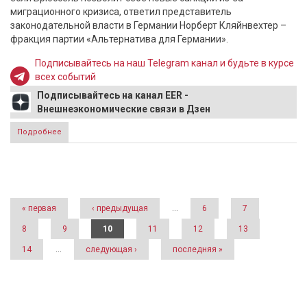
миграционного кризиса, ответил представитель
законодательной власти в Германии Норберт Кляйнвехтер –
фракция партии «Альтернатива для Германии».
Подписывайтесь на наш Telegram канал и будьте в курсе
всех событий
Подписывайтесь на канал EER -
Внешнеэкономические связи в Дзен
Подробнее
о "Запустить СП-2, а всем мигрантам отказать" - в Германии
предложили ответ на угрозу Лукашенко перекрыть
российский газ
Страницы
« первая
‹ предыдущая
…
6
7
8
9
10
11
12
13
14
…
следующая ›
последняя »