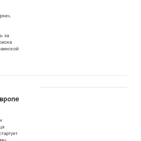
рки»,
ь за
оиска
раинской
Европе
и
ща
стартует
емы