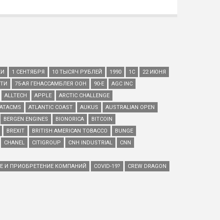
КИ
1 СЕНТЯБРЯ
10 ТЫСЯЧ РУБЛЕЙ
1990
1С
22 ИЮНЯ
ЕТИ
75-АЯ ГЕНАССАМБЛЕЯ ООН
90-Е
AGC INC
ALLTECH
APPLE
ARCTIC CHALLENGE
ATACMS
ATLANTIC COAST
AUKUS
AUSTRALIAN OPEN
BERGEN ENGINES
BIONORICA
BITCOIN
BREXIT
BRITISH AMERICAN TOBACCO
BUNGE
CHANEL
CITIGROUP
CNH INDUSTRIAL
CNN
ИЕ И ПРИОБРЕТЕНИЕ КОМПАНИЙ
COVID-19?
CREW DRAGON