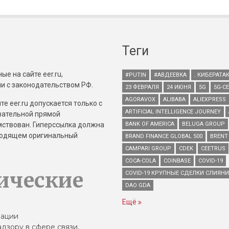
Теги
е на сайте eer.ru,
#PUTIN
#АВДЕЕВКА
. КИБЕРАТА
и с законодательством РФ.
23 ФЕВРАЛЯ
24 ИЮНЯ
5G
5G-С
AGORAVOX
ALIBABA
ALIEXPRESS
е eer.ru допускается только с
ARTIFICIAL INTELLIGENCE JOURNEY
зательной прямой
имствован. Гиперссылка должна
BANK OF AMERICA
BELUGA GROUP
зводящем оригинальный
BRAND FINANCE GLOBAL 500
BRENT
CAMPARI GROUP
CDEK
CEETRUS
COCA-COLA
COINBASE
COVID-19
ические
COVID-19 КРУПНЫЕ СДЕЛКИ СЛИЯН
DAO GDA
Ещё
зации
дзору в сфере связи,