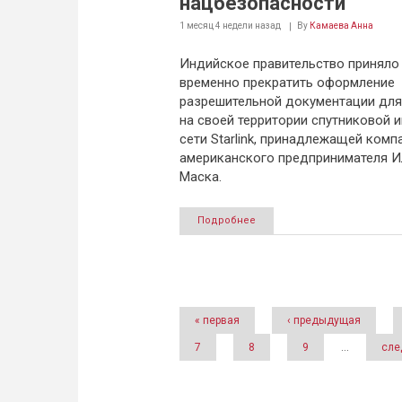
нацбезопасности
1 месяц 4 недели
назад
By
Камаева Анна
Индийское правительство приняло
временно прекратить оформление
разрешительной документации для
на своей территории спутниковой и
сети Starlink, принадлежащей комп
американского предпринимателя И
Маска.
Подробнее
Страницы
« первая
‹ предыдущая
7
8
9
…
сле