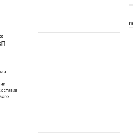
П
з
ВП
вая
х
ции
составив
вого