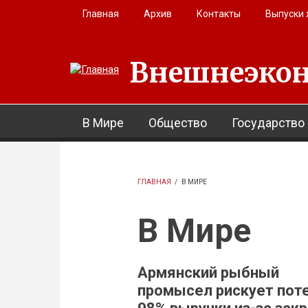
Перейти к основному содержанию
Главная
Архив
Контакты
Выпуски
Внешнеэкон
В Мире
Общество
Государство
ГЛАВНАЯ
/
В МИРЕ
В Мире
Армянский рыбный
промысел рискует пот