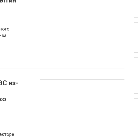
рытия
ного
-за
С из-
ко
екторе