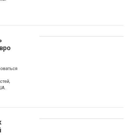
ь
вро
боваться
стей,
ША.
к
й