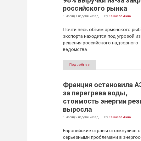
98% выручки из-за зак
российского рынка
1 месяц 1 неделя
назад
By
Камаева Анна
Почти весь объем армянского рыб
экспорта находится под угрозой из
решения российского надзорного
ведомства.
Подробнее
Франция остановила АЭ
за перегрева воды,
стоимость энергии рез
выросла
1 месяц 2 недели
назад
By
Камаева Анна
Европейские страны столкнулись с
серьезными проблемами в энергос