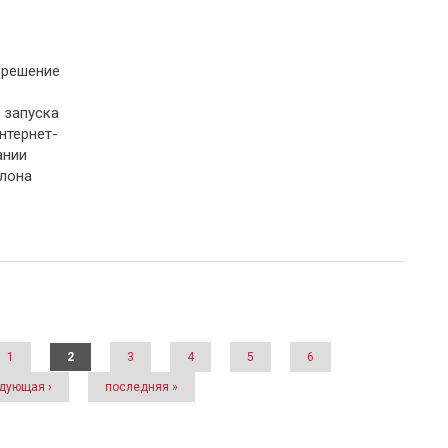
 решение
 запуска
нтернет-
ании
лона
1
2
3
4
5
6
дующая ›
последняя »