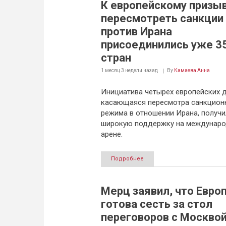
К европейскому призы
пересмотреть санкции
против Ирана
присоединились уже 3
стран
1 месяц 3 недели
назад
By
Камаева Анна
Инициатива четырех европейских 
касающаяся пересмотра санкцион
режима в отношении Ирана, получи
широкую поддержку на междунар
арене.
Подробнее
Мерц заявил, что Евро
готова сесть за стол
переговоров с Москво