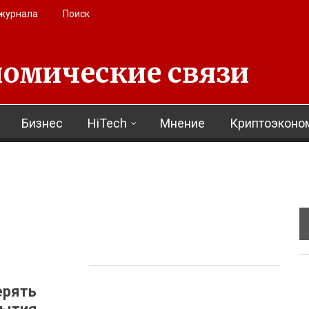
 журнала
Поиск
омические связи
Бизнес
HiTech
Мнение
Криптоэконо
ерять