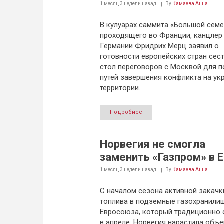
1 месяц 3 недели
назад
By
Камаева Анна
В кулуарах саммита «Большой семе
проходящего во Франции, канцлер
Германии Фридрих Мерц заявил о
готовности европейских стран сест
стол переговоров с Москвой для п
путей завершения конфликта на ук
территории.
Подробнее
Норвегия не смогла
заменить «Газпром» в 
1 месяц 3 недели
назад
By
Камаева Анна
С началом сезона активной закачк
топлива в подземные газохранили
Евросоюза, который традиционно 
в апреле, Норвегия нарастила объ