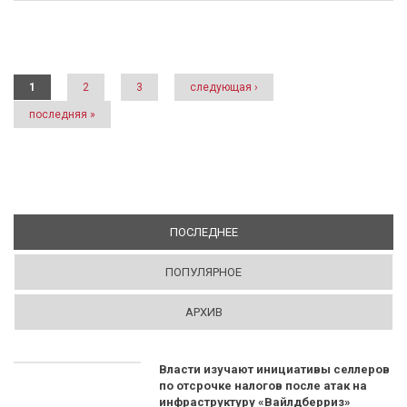
Страницы
1
2
3
следующая ›
последняя »
ПОСЛЕДНЕЕ
(АКТИВНАЯ ВКЛАДКА)
ПОПУЛЯРНОЕ
АРХИВ
Власти изучают инициативы селлеров
по отсрочке налогов после атак на
инфраструктуру «Вайлдберриз»