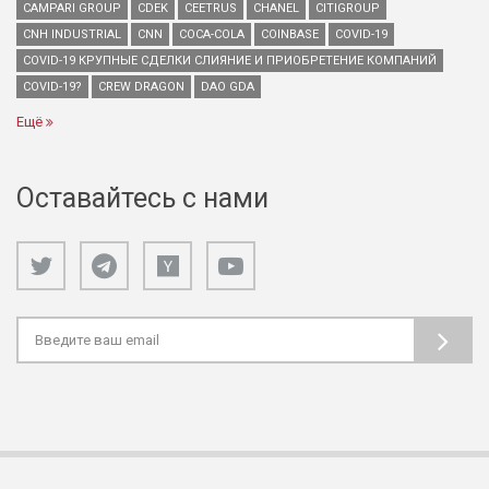
CAMPARI GROUP
CDEK
CEETRUS
CHANEL
CITIGROUP
CNH INDUSTRIAL
CNN
COCA-COLA
COINBASE
COVID-19
COVID-19 КРУПНЫЕ СДЕЛКИ СЛИЯНИЕ И ПРИОБРЕТЕНИЕ КОМПАНИЙ
COVID-19?
CREW DRAGON
DAO GDA
Ещё
Оставайтесь с нами