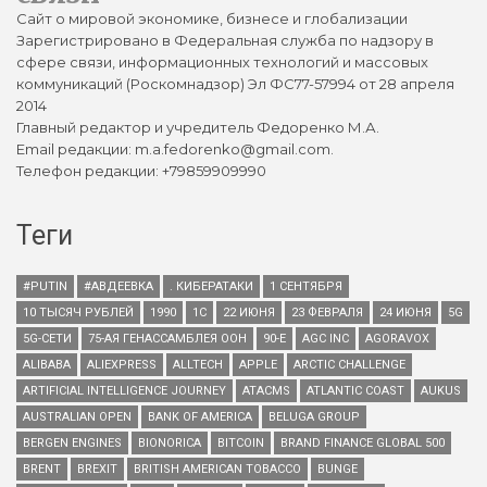
Сайт о мировой экономике, бизнесе и глобализации
Зарегистрировано в Федеральная служба по надзору в
сфере связи, информационных технологий и массовых
коммуникаций (Роскомнадзор) Эл ФС77-57994 от 28 апреля
2014
Главный редактор и учредитель Федоренко М.А.
Email редакции: m.a.fedorenko@gmail.com.
Телефон редакции: +79859909990
Теги
#PUTIN
#АВДЕЕВКА
. КИБЕРАТАКИ
1 СЕНТЯБРЯ
10 ТЫСЯЧ РУБЛЕЙ
1990
1С
22 ИЮНЯ
23 ФЕВРАЛЯ
24 ИЮНЯ
5G
5G-СЕТИ
75-АЯ ГЕНАССАМБЛЕЯ ООН
90-Е
AGC INC
AGORAVOX
ALIBABA
ALIEXPRESS
ALLTECH
APPLE
ARCTIC CHALLENGE
ARTIFICIAL INTELLIGENCE JOURNEY
ATACMS
ATLANTIC COAST
AUKUS
AUSTRALIAN OPEN
BANK OF AMERICA
BELUGA GROUP
BERGEN ENGINES
BIONORICA
BITCOIN
BRAND FINANCE GLOBAL 500
BRENT
BREXIT
BRITISH AMERICAN TOBACCO
BUNGE