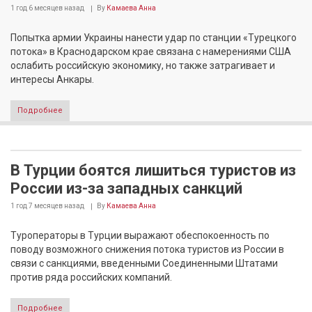
1 год 6 месяцев
назад
By
Камаева Анна
Попытка армии Украины нанести удар по станции «Турецкого
потока» в Краснодарском крае связана с намерениями США
ослабить российскую экономику, но также затрагивает и
интересы Анкары.
Подробнее
В Турции боятся лишиться туристов из
России из-за западных санкций
1 год 7 месяцев
назад
By
Камаева Анна
Туроператоры в Турции выражают обеспокоенность по
поводу возможного снижения потока туристов из России в
связи с санкциями, введенными Соединенными Штатами
против ряда российских компаний.
Подробнее