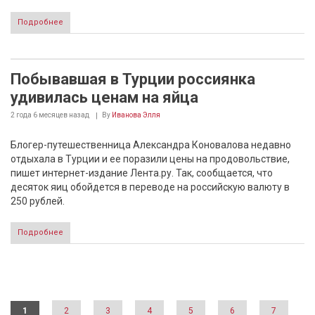
Подробнее
Побывавшая в Турции россиянка
удивилась ценам на яйца
2 года 6 месяцев
назад
By
Иванова Элля
Блогер-путешественница Александра Коновалова недавно
отдыхала в Турции и ее поразили цены на продовольствие,
пишет интернет-издание Лента.ру. Так, сообщается, что
десяток яиц обойдется в переводе на российскую валюту в
250 рублей.
Подробнее
Страницы
1
2
3
4
5
6
7