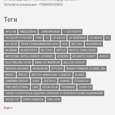
Телефон редакции: +79859909990
Теги
#PUTIN
#АВДЕЕВКА
. КИБЕРАТАКИ
1 СЕНТЯБРЯ
10 ТЫСЯЧ РУБЛЕЙ
1990
1С
22 ИЮНЯ
23 ФЕВРАЛЯ
24 ИЮНЯ
5G
5G-СЕТИ
75-АЯ ГЕНАССАМБЛЕЯ ООН
90-Е
AGC INC
AGORAVOX
ALIBABA
ALIEXPRESS
ALLTECH
APPLE
ARCTIC CHALLENGE
ARTIFICIAL INTELLIGENCE JOURNEY
ATACMS
ATLANTIC COAST
AUKUS
AUSTRALIAN OPEN
BANK OF AMERICA
BELUGA GROUP
BERGEN ENGINES
BIONORICA
BITCOIN
BRAND FINANCE GLOBAL 500
BRENT
BREXIT
BRITISH AMERICAN TOBACCO
BUNGE
CAMPARI GROUP
CDEK
CEETRUS
CHANEL
CITIGROUP
CNH INDUSTRIAL
CNN
COCA-COLA
COINBASE
COVID-19
COVID-19 КРУПНЫЕ СДЕЛКИ СЛИЯНИЕ И ПРИОБРЕТЕНИЕ КОМПАНИЙ
COVID-19?
CREW DRAGON
DAO GDA
Ещё