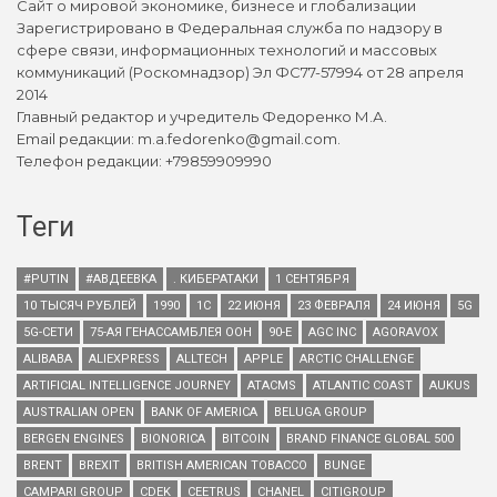
Сайт о мировой экономике, бизнесе и глобализации
Зарегистрировано в Федеральная служба по надзору в
сфере связи, информационных технологий и массовых
коммуникаций (Роскомнадзор) Эл ФС77-57994 от 28 апреля
2014
Главный редактор и учредитель Федоренко М.А.
Email редакции: m.a.fedorenko@gmail.com.
Телефон редакции: +79859909990
Теги
#PUTIN
#АВДЕЕВКА
. КИБЕРАТАКИ
1 СЕНТЯБРЯ
10 ТЫСЯЧ РУБЛЕЙ
1990
1С
22 ИЮНЯ
23 ФЕВРАЛЯ
24 ИЮНЯ
5G
5G-СЕТИ
75-АЯ ГЕНАССАМБЛЕЯ ООН
90-Е
AGC INC
AGORAVOX
ALIBABA
ALIEXPRESS
ALLTECH
APPLE
ARCTIC CHALLENGE
ARTIFICIAL INTELLIGENCE JOURNEY
ATACMS
ATLANTIC COAST
AUKUS
AUSTRALIAN OPEN
BANK OF AMERICA
BELUGA GROUP
BERGEN ENGINES
BIONORICA
BITCOIN
BRAND FINANCE GLOBAL 500
BRENT
BREXIT
BRITISH AMERICAN TOBACCO
BUNGE
CAMPARI GROUP
CDEK
CEETRUS
CHANEL
CITIGROUP