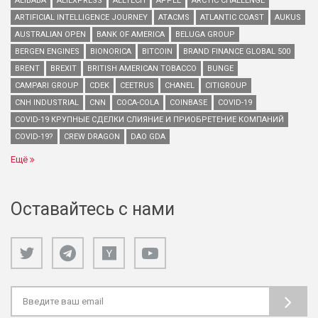
ALIBABA
ALIEXPRESS
ALLTECH
APPLE
ARCTIC CHALLENGE
ARTIFICIAL INTELLIGENCE JOURNEY
ATACMS
ATLANTIC COAST
AUKUS
AUSTRALIAN OPEN
BANK OF AMERICA
BELUGA GROUP
BERGEN ENGINES
BIONORICA
BITCOIN
BRAND FINANCE GLOBAL 500
BRENT
BREXIT
BRITISH AMERICAN TOBACCO
BUNGE
CAMPARI GROUP
CDEK
CEETRUS
CHANEL
CITIGROUP
CNH INDUSTRIAL
CNN
COCA-COLA
COINBASE
COVID-19
COVID-19 КРУПНЫЕ СДЕЛКИ СЛИЯНИЕ И ПРИОБРЕТЕНИЕ КОМПАНИЙ
COVID-19?
CREW DRAGON
DAO GDA
Ещё
Оставайтесь с нами