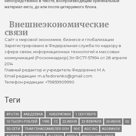
непосредственно в тексте, воспроизводящем оригинальный
материал eer.ru, до или после цитируемого блока.
Внешнеэкономические
связи
Сайт о мировой экономике, бизнесе и глобализации
Зарегистрировано в Федеральная служба по надзору в
сфере связи, информационных технологий и массовых
коммуникаций (Роскомнадзор) Эл ФС77-57994 от 28 апреля
2014
Главный редактор и учредитель Федоренко М.А.
Email редакции: m.a.fedorenko@gmail.com.
Телефон редакции: +79859909990
Теги
#PUTIN
#АВДЕЕВКА
. КИБЕРАТАКИ
1 СЕНТЯБРЯ
10 ТЫСЯЧ РУБЛЕЙ
1990
1С
22 ИЮНЯ
23 ФЕВРАЛЯ
24 ИЮНЯ
5G
5G-СЕТИ
75-АЯ ГЕНАССАМБЛЕЯ ООН
90-Е
AGC INC
AGORAVOX