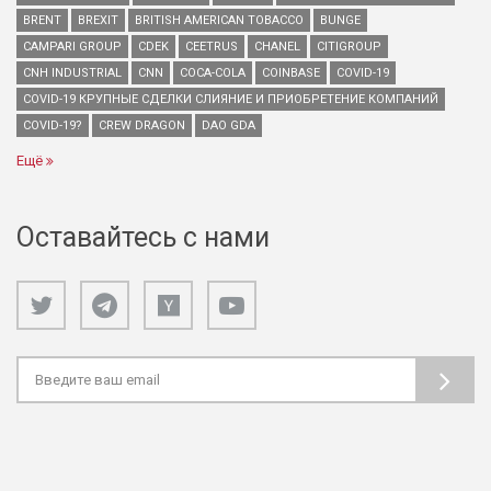
BRENT
BREXIT
BRITISH AMERICAN TOBACCO
BUNGE
CAMPARI GROUP
CDEK
CEETRUS
CHANEL
CITIGROUP
CNH INDUSTRIAL
CNN
COCA-COLA
COINBASE
COVID-19
COVID-19 КРУПНЫЕ СДЕЛКИ СЛИЯНИЕ И ПРИОБРЕТЕНИЕ КОМПАНИЙ
COVID-19?
CREW DRAGON
DAO GDA
Ещё
Оставайтесь с нами