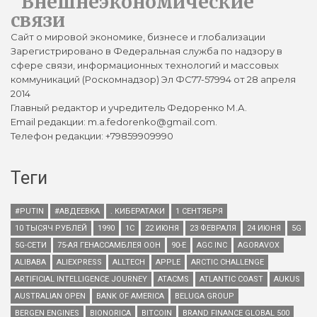
Внешнеэкономические
связи
Сайт о мировой экономике, бизнесе и глобализации
Зарегистрировано в Федеральная служба по надзору в
сфере связи, информационных технологий и массовых
коммуникаций (Роскомнадзор) Эл ФС77-57994 от 28 апреля
2014
Главный редактор и учредитель Федоренко М.А.
Email редакции: m.a.fedorenko@gmail.com.
Телефон редакции: +79859909990
Теги
#PUTIN
#АВДЕЕВКА
. КИБЕРАТАКИ
1 СЕНТЯБРЯ
10 ТЫСЯЧ РУБЛЕЙ
1990
1С
22 ИЮНЯ
23 ФЕВРАЛЯ
24 ИЮНЯ
5G
5G-СЕТИ
75-АЯ ГЕНАССАМБЛЕЯ ООН
90-Е
AGC INC
AGORAVOX
ALIBABA
ALIEXPRESS
ALLTECH
APPLE
ARCTIC CHALLENGE
ARTIFICIAL INTELLIGENCE JOURNEY
ATACMS
ATLANTIC COAST
AUKUS
AUSTRALIAN OPEN
BANK OF AMERICA
BELUGA GROUP
BERGEN ENGINES
BIONORICA
BITCOIN
BRAND FINANCE GLOBAL 500