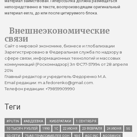
материал заимствован. Гиперссылка должна размещаться
непосредственно в тексте, воспроизводящем оригинальный
материал eer.ru, до или после цитируемого блока.
Внешнеэкономические
связи
Сайт о мировой экономике, бизнесе и глобализации
Зарегистрировано в Федеральная служба по надзору в
сфере связи, информационных технологий и массовых
коммуникаций (Роскомнадзор) Эл ФС77-57994 от 28 апреля
2014
Главный редактор и учредитель Федоренко М.А.
Email редакции: m.a.fedorenko@gmail.com.
Телефон редакции: +79859909990
Теги
#PUTIN
#АВДЕЕВКА
. КИБЕРАТАКИ
1 СЕНТЯБРЯ
10 ТЫСЯЧ РУБЛЕЙ
1990
1С
22 ИЮНЯ
23 ФЕВРАЛЯ
24 ИЮНЯ
5G
5G-СЕТИ
75-АЯ ГЕНАССАМБЛЕЯ ООН
90-Е
AGC INC
AGORAVOX