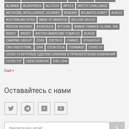
ALIBABA
ALIEXPRESS
ALLTECH
APPLE
ARCTIC CHALLENGE
ARTIFICIAL INTELLIGENCE JOURNEY
ATACMS
ATLANTIC COAST
AUKUS
AUSTRALIAN OPEN
BANK OF AMERICA
BELUGA GROUP
BERGEN ENGINES
BIONORICA
BITCOIN
BRAND FINANCE GLOBAL 500
BRENT
BREXIT
BRITISH AMERICAN TOBACCO
BUNGE
CAMPARI GROUP
CDEK
CEETRUS
CHANEL
CITIGROUP
CNH INDUSTRIAL
CNN
COCA-COLA
COINBASE
COVID-19
COVID-19 КРУПНЫЕ СДЕЛКИ СЛИЯНИЕ И ПРИОБРЕТЕНИЕ КОМПАНИЙ
COVID-19?
CREW DRAGON
DAO GDA
Ещё
Оставайтесь с нами