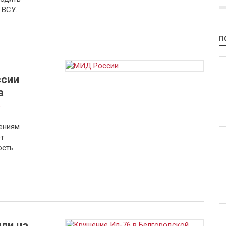
 ВСУ.
П
ссии
а
а
ениям
т
ость
ли на