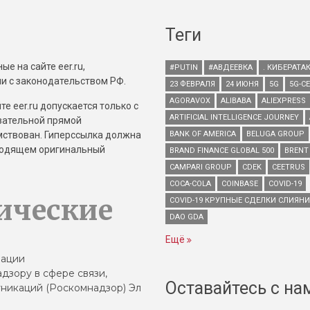
Теги
е на сайте eer.ru,
#PUTIN
#АВДЕЕВКА
. КИБЕРАТА
и с законодательством РФ.
23 ФЕВРАЛЯ
24 ИЮНЯ
5G
5G-С
AGORAVOX
ALIBABA
ALIEXPRESS
е eer.ru допускается только с
ARTIFICIAL INTELLIGENCE JOURNEY
зательной прямой
имствован. Гиперссылка должна
BANK OF AMERICA
BELUGA GROUP
зводящем оригинальный
BRAND FINANCE GLOBAL 500
BRENT
CAMPARI GROUP
CDEK
CEETRUS
COCA-COLA
COINBASE
COVID-19
ические
COVID-19 КРУПНЫЕ СДЕЛКИ СЛИЯН
DAO GDA
Ещё
зации
дзору в сфере связи,
Оставайтесь с на
никаций (Роскомнадзор) Эл