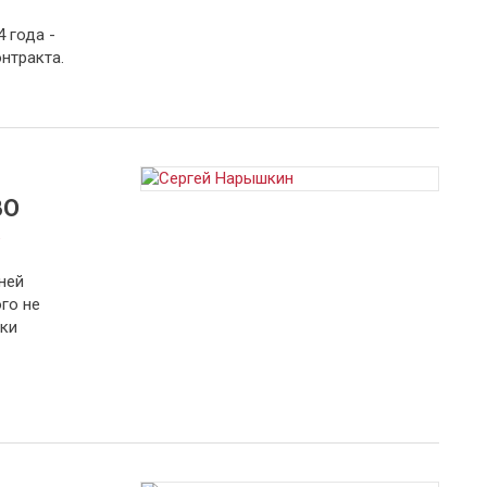
 года -
нтракта.
ВО
а
ней
го не
ки