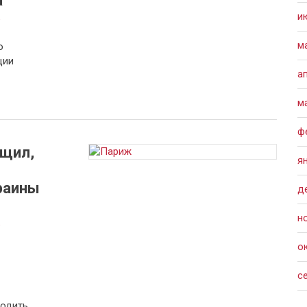
а
и
а
м
о
ции
а
м
ф
бщил,
я
раины
д
н
а
о
с
водить