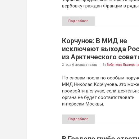
вербовку граждан Франции в ряды
Подробнее
Корчунов: В МИД не
исключают выхода Ро
из Арктического совет
2 года 6 месяцев
назад
By
Бабенкова Екатерин
По словам посла по особым поруч
МИД Николая Корчунова, это може
произойти в случае, если деятельн
органа не будет соответствовать
интересам Москвы.
Подробнее
В Госдепе грубо ответи