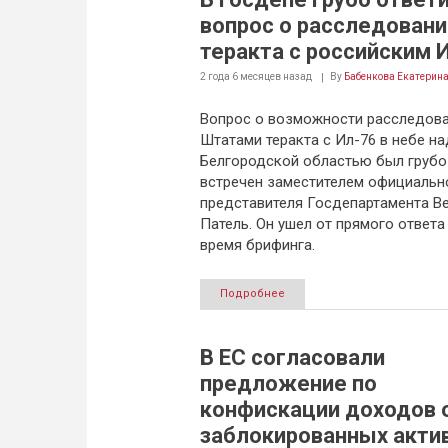
вопрос о расследовани
теракта с российским 
2 года 6 месяцев
назад
By
Бабенкова Екатерин
Вопрос о возможности расследов
Штатами теракта с Ил-76 в небе на
Белгородской областью был грубо
встречен заместителем официальн
представителя Госдепартамента В
Патель. Он ушел от прямого ответа
время брифинга.
Подробнее
В ЕС согласовали
предложение по
конфискации доходов 
заблокированных акти