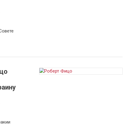
а
Совете
цо
раину
а
вакии