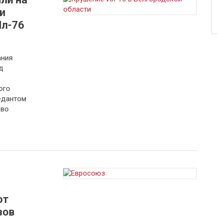
и
Ил-76
а
ания
д
ого
едантом
 во
от
вов