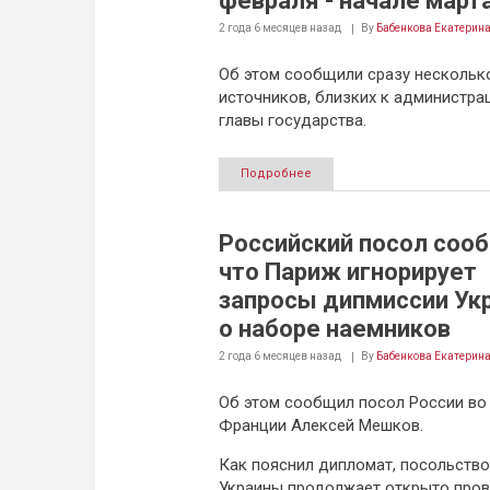
февраля - начале март
2 года 6 месяцев
назад
By
Бабенкова Екатерин
Об этом сообщили сразу нескольк
источников, близких к администра
главы государства.
Подробнее
Российский посол соо
что Париж игнорирует
запросы дипмиссии Ук
о наборе наемников
2 года 6 месяцев
назад
By
Бабенкова Екатерин
Об этом сообщил посол России во
Франции Алексей Мешков.
Как пояснил дипломат, посольство
Украины продолжает открыто про