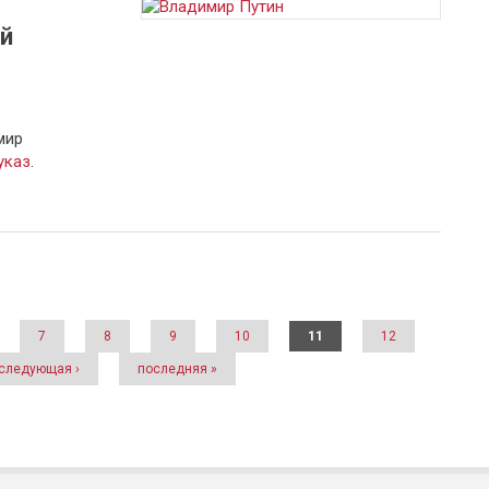
й
а
мир
указ
.
7
8
9
10
11
12
следующая ›
последняя »