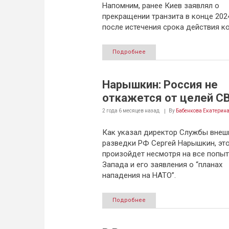
Напомним, ранее Киев заявлял о
прекращении транзита в конце 2024
после истечения срока действия ко
Подробнее
Нарышкин: Россия не
откажется от целей С
2 года 6 месяцев
назад
By
Бабенкова Екатерин
Как указал директор Службы внеш
разведки РФ Сергей Нарышкин, это
произойдет несмотря на все попыт
Запада и его заявления о “планах
нападения на НАТО”.
Подробнее