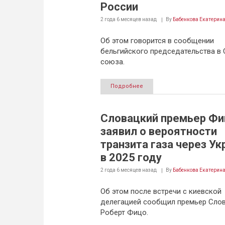
России
2 года 6 месяцев
назад
By
Бабенкова Екатерин
Об этом говорится в сообщении
бельгийского председательства в 
союза.
Подробнее
Словацкий премьер Фи
заявил о вероятности
транзита газа через Ук
в 2025 году
2 года 6 месяцев
назад
By
Бабенкова Екатерин
Об этом после встречи с киевской
делегацией сообщил премьер Сло
Роберт Фицо.