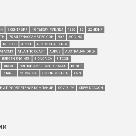
КИ
1 СЕНТЯБРЯ
10 ТЫСЯЧ РУБЛЕЙ
1990
1С
22 ИЮНЯ
ЕТИ
75-АЯ ГЕНАССАМБЛЕЯ ООН
90-Е
AGC INC
ALLTECH
APPLE
ARCTIC CHALLENGE
ATACMS
ATLANTIC COAST
AUKUS
AUSTRALIAN OPEN
BERGEN ENGINES
BIONORICA
BITCOIN
BREXIT
BRITISH AMERICAN TOBACCO
BUNGE
CHANEL
CITIGROUP
CNH INDUSTRIAL
CNN
ИЕ И ПРИОБРЕТЕНИЕ КОМПАНИЙ
COVID-19?
CREW DRAGON
ми