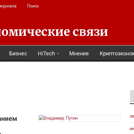
 журнала
Поиск
омические связи
Бизнес
HiTech
Мнение
Криптоэконо
а
анием
и