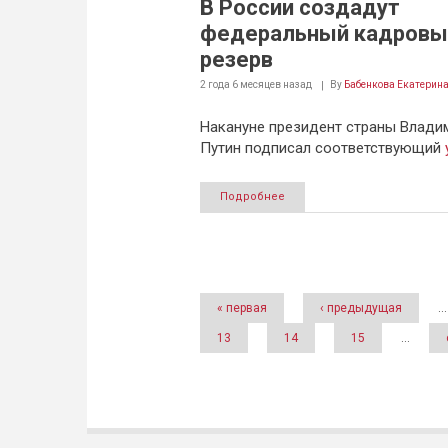
В России создадут
федеральный кадровы
резерв
2 года 6 месяцев
назад
By
Бабенкова Екатерин
Накануне президент страны Влади
Путин подписал соответствующий
Подробнее
Страницы
« первая
‹ предыдущая
…
13
14
15
…