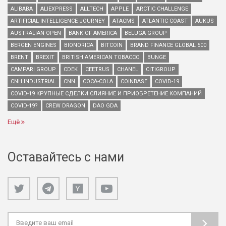
ALIBABA
ALIEXPRESS
ALLTECH
APPLE
ARCTIC CHALLENGE
ARTIFICIAL INTELLIGENCE JOURNEY
ATACMS
ATLANTIC COAST
AUKUS
AUSTRALIAN OPEN
BANK OF AMERICA
BELUGA GROUP
BERGEN ENGINES
BIONORICA
BITCOIN
BRAND FINANCE GLOBAL 500
BRENT
BREXIT
BRITISH AMERICAN TOBACCO
BUNGE
CAMPARI GROUP
CDEK
CEETRUS
CHANEL
CITIGROUP
CNH INDUSTRIAL
CNN
COCA-COLA
COINBASE
COVID-19
COVID-19 КРУПНЫЕ СДЕЛКИ СЛИЯНИЕ И ПРИОБРЕТЕНИЕ КОМПАНИЙ
COVID-19?
CREW DRAGON
DAO GDA
Ещё
Оставайтесь с нами