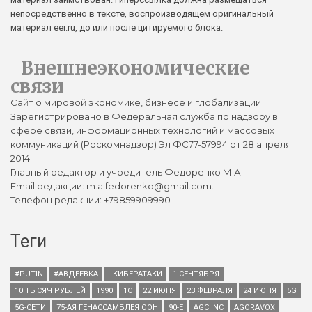
непосредственно в тексте, воспроизводящем оригинальный
материал eer.ru, до или после цитируемого блока.
Внешнеэкономические
связи
Сайт о мировой экономике, бизнесе и глобализации
Зарегистрировано в Федеральная служба по надзору в
сфере связи, информационных технологий и массовых
коммуникаций (Роскомнадзор) Эл ФС77-57994 от 28 апреля
2014
Главный редактор и учредитель Федоренко М.А.
Email редакции: m.a.fedorenko@gmail.com.
Телефон редакции: +79859909990
Теги
#PUTIN
#АВДЕЕВКА
. КИБЕРАТАКИ
1 СЕНТЯБРЯ
10 ТЫСЯЧ РУБЛЕЙ
1990
1С
22 ИЮНЯ
23 ФЕВРАЛЯ
24 ИЮНЯ
5G
5G-СЕТИ
75-АЯ ГЕНАССАМБЛЕЯ ООН
90-Е
AGC INC
AGORAVOX